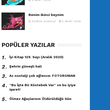
2 MART 2026
Benim ikinci beynim
DOĞAN GÜNDÜZ
2 MART 2026
POPÜLER YAZILAR
1․
İyi Kitap 129. Sayı (Aralık 2020)
2․
Şehrin güneşli hali
3․
Az nostalji çok eğlence: FOTOROMAN
4․
“Bu İşte Bir Köstebek Var” ve bu iyiye
işaret!
5․
Ölmez Ağaçlarının Öldürüldüğü Gün