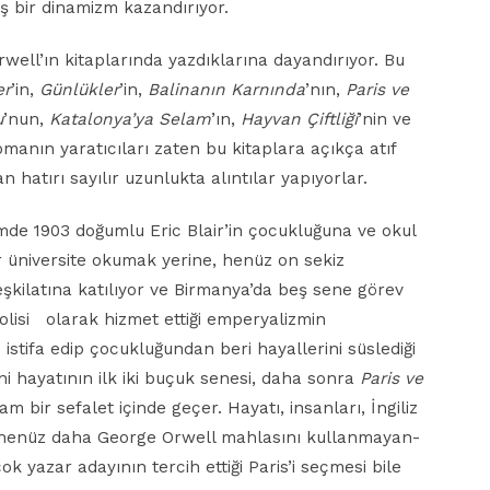
ş bir dinamizm kazandırıyor.
rwell’ın kitaplarında yazdıklarına dayandırıyor. Bu
er
’in,
Günlükler
’in,
Balinanın Karnında
’nın,
Paris ve
u
’nun,
Katalonya’ya Selam
’ın,
Hayvan Çiftliği
’nin ve
manın yaratıcıları zaten bu kitaplara açıkça atıf
n hatırı sayılır uzunlukta alıntılar yapıyorlar.
mde 1903 doğumlu Eric Blair’in çocukluğuna ve okul
ir üniversite okumak yerine, henüz on sekiz
şkilatına katılıyor ve Birmanya’da beş sene görev
olisi
olarak hizmet ettiği emperyalizmin
tifa edip çocukluğundan beri hayallerini süslediği
ni hayatının ilk iki buçuk senesi, daha sonra
Paris ve
am bir sefalet içinde geçer. Hayatı, insanları, İngiliz
-henüz daha George Orwell mahlasını kullanmayan-
çok yazar adayının tercih ettiği Paris’i seçmesi bile