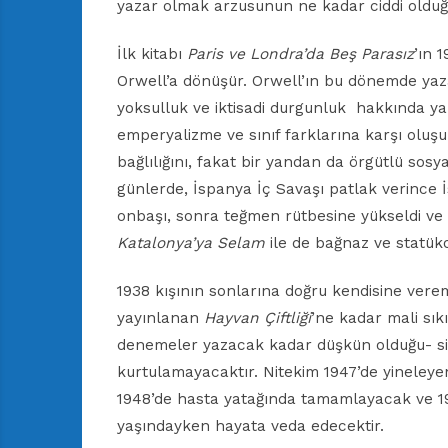
yazar olmak arzusunun ne kadar ciddi olduğu
İlk kitabı
Paris ve Londra’da Beş Parasız
’ın 
Orwell’a dönüşür. Orwell’ın bu dönemde yazar
yoksulluk ve iktisadi durgunluk
hakkında ya
emperyalizme ve sınıf farklarına karşı oluşun
bağlılığını, fakat bir yandan da örgütlü sosy
günlerde, İspanya İç Savaşı patlak verince İ
onbaşı, sonra teğmen rütbesine yükseldi ve
Katalonya’ya Selam
ile de bağnaz ve statüko
1938 kışının sonlarına doğru kendisine vere
yayınlanan
Hayvan Çiftliği
’ne kadar mali sı
denemeler yazacak kadar düşkün olduğu- si
kurtulamayacaktır. Nitekim 1947’de yineleye
1948’de hasta yatağında tamamlayacak ve 19
yaşındayken hayata veda edecektir.