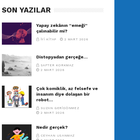
SON YAZILAR
Yapay zekânın “emeği”
çalınabilir mi?
İYI KITAP
2 MART 2026
Distopyadan gerçeğe…
SAFTER KORKMAZ
2 MART 2026
Çok komiklik, az felsefe ve
insanım diye dolaşan bir
robot…
SUZAN GERIDÖNMEZ
2 MART 2026
Nedir gerçek?
CEYHAN USANMAZ