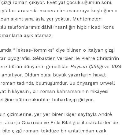
r çizgi roman çıkıyor. Evet ya! Çocukluğumun sonu
sayfaları arasında maceradan maceraya koştuğum o
 can sıkıntısına asla yer yoktur. Muhtemelen
ıllı telefonlarımız dâhil insanlığın hiçbir icadı konu
romanlarla aşık atamaz.
mda “Teksas-Tommiks” diye bilinen o İtalyan çizgi
r biyografisi. Sébastien Verdier ile Pierre Christin’in
zere bütün dünyanın genellikle
Hayvan Çiftliği
ve
1984
ni anlatıyor. Oldum olası büyük yazarların hayat
bir roman tadında bulmuşumdur. Bu önyargım Orwell
hayat hikâyesini, bir roman kahramanının hikâyesi
iğine bütün sıkıntılar buharlaşıp gidiyor.
ın çizimlerine, yer yer birer ikişer sayfayla André
, Juanjo Guarnido ve Enki Bilal gibi illüstratörler de
ı bile çizgi romanı tekdüze bir anlatımdan uzak