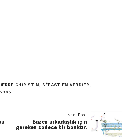
PIERRE CHIRISTIN
,
SÉBASTIEN VERDIER
,
KBAŞI
Next Post
ya
Bazen arkadaşlık için
gereken sadece bir banktır.