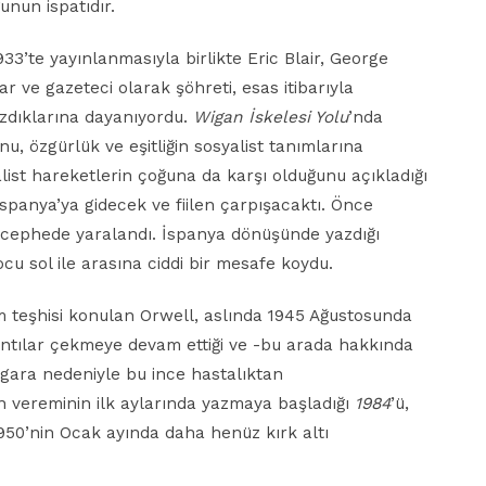
nun ispatıdır.
1933’te yayınlanmasıyla birlikte Eric Blair, George
 ve gazeteci olarak şöhreti, esas itibarıyla
zdıklarına dayanıyordu.
Wigan İskelesi Yolu
’nda
u, özgürlük ve eşitliğin sosyalist tanımlarına
alist hareketlerin çoğuna da karşı olduğunu açıkladığı
spanya’ya gidecek ve fiilen çarpışacaktı. Önce
 cephede yaralandı. İspanya dönüşünde yazdığı
cu sol ile arasına ciddi bir mesafe koydu.
m teşhisi konulan Orwell, aslında 1945 Ağustosunda
kıntılar çekmeye devam ettiği ve -bu arada hakkında
gara nedeniyle bu ince hastalıktan
n vereminin ilk aylarında yazmaya başladığı
1984
’ü,
50’nin Ocak ayında daha henüz kırk altı