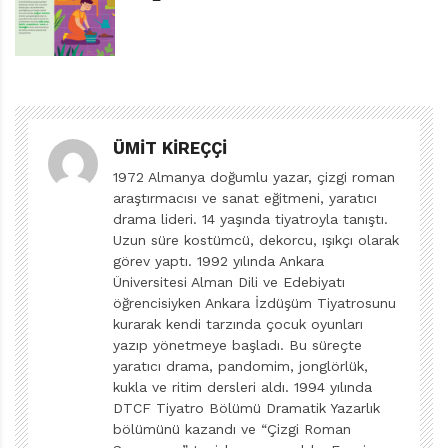
Birçok kaynakta, manganın kökeni daha eski
gelenekleriyle ünlenen Japonya tarihine bağlanmaya
çalışılsa da bana göre bu sadece romantik ve otantik
bir tarih yaratma çabasıdır. Elbette geleneksel Japon
ÜMIT KIREÇÇI
resim sanatçılarının zaman zaman farklı denemeler
1972 Almanya doğumlu yazar, çizgi roman
yaptıklarını göz ardı etmek haksızlık olur. Ancak
araştırmacısı ve sanat eğitmeni, yaratıcı
manganın bir yapı olarak ortaya çıkışı ve gelişiminin,
drama lideri. 14 yaşında tiyatroyla tanıştı.
içe kapanma politikasından çıkan Japonya’nın Batı
Uzun süre kostümcü, dekorcu, ışıkçı olarak
görev yaptı. 1992 yılında Ankara
ülkeleriyle tanışması sayesinde gerçekleştiğini
Üniversitesi Alman Dili ve Edebiyatı
vurgulamak gerekir. 19. yüzyıl ortalarında Japonya’yı
öğrencisiyken Ankara İzdüşüm Tiyatrosunu
Batı tarzındaki ilk karikatür ve çizgi romanlarla Charles
kurarak kendi tarzında çocuk oyunları
Wirgman (İngiliz) ile George Bigot (Fransız) tanıştırır.
yazıp yönetmeye başladı. Bu süreçte
yaratıcı drama, pandomim, jonglörlük,
Charles Wirgman 1857 yılında
British
kukla ve ritim dersleri aldı. 1994 yılında
Punch
dergisinden ilhamla
Japan Punch
’ı yayımlar.
DTCF Tiyatro Bölümü Dramatik Yazarlık
bölümünü kazandı ve “Çizgi Roman