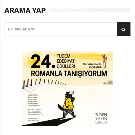
karakterleriyle Betty Boop tiplemesinden aldığı göz
ARAMA YAP
formuyla manganın görsel kalıbını belirleyen sanatçı
olur ve animenin (Japon çizgi filmi) kolay üretim yolunu
icat eder.
Manga, Siyaset ve Yumuşak Güç
Manga ve anime, Japonya’nın önemli ihraç ürünleridir.
Verilere göre manga pazarı bugün dünya genelinde 600
milyar yenin üzerindeyken, anime pazarı yaklaşık 25
milyar dolara ulaşmaktadır. Önemli bir gelir kapısı
olmalarının yanı sıra, bu iki ürün aynı zamanda
Japonya’nın dünyaya tanıtılmasında ve bir güç olarak
kabul görmesinde büyük rol oynamaktadır. Bu da sert
askeri müdahaleler yerine, popüler kültürün yardımıyla
“yumuşak güç” kullanımıyla gerçekleşir; üstelik ABD
gibi “üstün ve muhteşem” kahramanlar üzerinden,