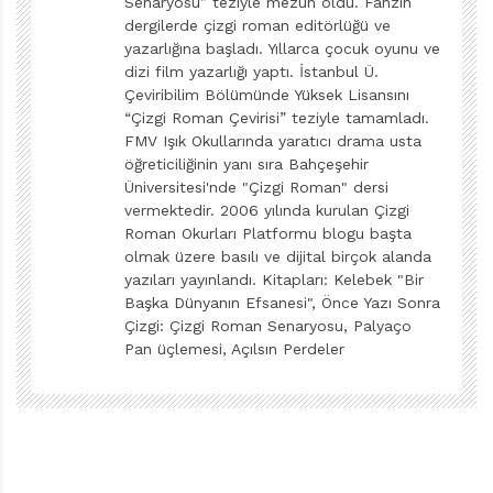
Senaryosu” teziyle mezun oldu. Fanzin
dergilerde çizgi roman editörlüğü ve
yazarlığına başladı. Yıllarca çocuk oyunu ve
dizi film yazarlığı yaptı. İstanbul Ü.
Çeviribilim Bölümünde Yüksek Lisansını
“Çizgi Roman Çevirisi” teziyle tamamladı.
FMV Işık Okullarında yaratıcı drama usta
öğreticiliğinin yanı sıra Bahçeşehir
Üniversitesi'nde "Çizgi Roman" dersi
1920 sonrasındaysa ABD çizgi romanlarının etkisi
vermektedir. 2006 yılında kurulan Çizgi
Roman Okurları Platformu blogu başta
görülmeye başlar. İkinci Dünya Savaşı’nın ardındansa
olmak üzere basılı ve dijital birçok alanda
bu etki daha da artmıştır.
yazıları yayınlandı. Kitapları: Kelebek "Bir
Başka Dünyanın Efsanesi", Önce Yazı Sonra
Birçok manga dergisinin yayımlanmaya başlandığı
Çizgi: Çizgi Roman Senaryosu, Palyaço
ülkede, geleneksel bir çizgi ve kültürel bir kimlik
Pan üçlemesi, Açılsın Perdeler
oluşumu onlarca denemenin arkasından gelir. Japon
sanatçılar zaman içinde Batılı örneklerden özgün bir
form yaratırlar.
Osamu Tezuka (God of Manga), özellikle de Disney