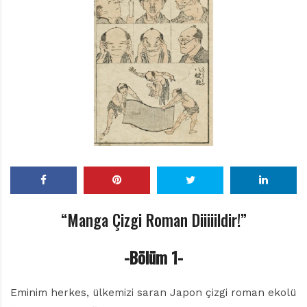
r
ı
D
e
r
g
i
s
i
“Manga Çizgi Roman Diiiiildir!”
-Bölüm 1-
Eminim herkes, ülkemizi saran Japon çizgi roman ekolü