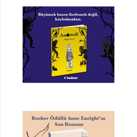
propaganda niteliğindeki bir güç gösterisine
dönüştürmeden…
Mangada da tıpkı diğer çizgi roman ekollerinde olduğu
üzere, iyilik kötülükle veya karşıtlarla veya bir ötekiyle
çatışır. Ancak gördüğüm kadarıyla mangalarda “öteki”
kavramının siyasi hiçbir karşılığı bulunmamaktadır. Ana
eksen insanlığın ve özellikle de çocukların, ergenlerin
ve gençlerin ortak kaygılarıdır. İster gerçekçi bir
düzlemde ister fantastik bir âlemde olsun ötekinin
temsil ettiği şeyler her gün karşılaşabileceğimiz kişi ve
bakış açılarıdır. Ayrımcılık, eğitimsizlik, yok sayılma,
ırkçılık, sömürü düzeni, hor görme…