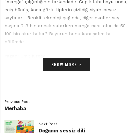
“manga” çılgınlığının farkındadır. Cep kitabı boyutunda,
eciş bücüş, koca gözlü tiplerin çizildiği siyah-beyaz
sayfalar… Renkli teknoloji çağında, diğer ekoller sayı
başına 2-3 bin ancak satarken manga nasıl olur da 50-
100 bin okur bulur? Buyurun bunu konuşalım bu
bölümde.
Yazan: Ümit Kireççi
SHOW MORE
Manga Tarihi
18. yüzyılda kullanılmaya başlanan “manga” kavramı
“man” (istemsiz, doğaçlama) ve “ga” (resim)
sözcüklerinin bir araya gelmesiyle oluşmuştur. 19.
Previous Post
Merhaba
yüzyılda ressam Hokusai, eskiz defterine bu ismi vermiş,
Rakuten Kitazawa, bugünkü popüler modern bağlamda
Next Post
yaygınlaştırmıştır. Manga kavramı, Kore’nin “manhwa”sı
Doğanın sessiz dili
ile Çin’in çizgi romanı “manhua”sının isim babasıdır.