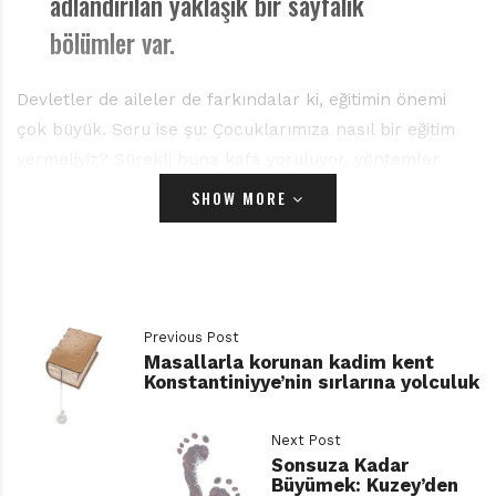
adlandırılan yaklaşık bir sayfalık
bölümler var.
Devletler de aileler de farkındalar ki, eğitimin önemi
çok büyük. Soru ise şu: Çocuklarımıza nasıl bir eğitim
vermeliyiz? Sürekli buna kafa yoruluyor, yöntemler
geliştiriliyor ve farklı uygulamalara gidiliyor. Yanıt,
SHOW MORE
hedefin ne olduğuna göre değişir. Eğitim sistemini
belirleme ve uygulama gücüne sahip olanlar galiba
mutlu değil, işe yarar bireyler yetiştirmeye çalışıyorlar.
Bu yüzden eğitim sisteminin verdikleri, mutlu yaşamın
gerektirdiği donanıma kavuşmak için yeterli olmayabilir.
Previous Post
Masallarla korunan kadim kent
Konstantiniyye’nin sırlarına yolculuk
Bütün dünya gibi ülkemizde de ilgiyle karşılanan ve
uygulanmaya çalışılan STEAM eğitim sistemi adını
Next Post
İngilizce bilim, teknoloji, mühendislik, sanat ve
Sonsuza Kadar
matematik sözcüklerinin baş harflerinden alıyor.
Büyümek: Kuzey’den