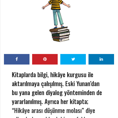
r
ı
D
e
r
g
i
s
i
Kitaplarda bilgi, hikâye kurgusu ile
aktarılmaya çalışılmış. Eski Yunan’dan
bu yana gelen diyalog yönteminden de
yararlanılmış. Ayrıca her kitapta;
“Hikâye arası düşünme molası” diye