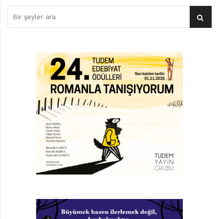
Üçüncü kitapta, sistemli bir disiplin hâline gelmiş olan
felsefe anlatılıyor. Pisagor, Heraklitos, Demokritos gibi
ilk çağ filozofları sayfalara konuk ediliyor. Özellikle
onların çabalarıyla temellenen felsefenin doğumundan
sonraki ayak izleri takip ediliyor.
Dördüncü kitapta, felsefenin belli kurallarla artık net
biçimde tanımlı olduğu dönemlerden bahsediliyor.
Zaman üzerine de kafa yoruluyor. Kitap, bilimin ve
felsefenin en ünlü, belki de en etkili isminin,
Aristoteles’in büstü ile okura veda ediyor.
Kitaplardaki öğrenme macerası masa başına, sayfalar
arasına sıkıştırılmamış. Çocuk, daima gezerek
öğreniyor. Bu geziler, birinci kitaptan sonra, Ege
kıyılarında, görülesi yerlerde gerçekleşiyor. Bu da