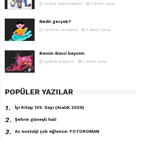
grup hâlinde okumak, alınacak yararı ve keyfi
SUZAN GERIDÖNMEZ
2 MART 2026
artıracaktır.
Nedir gerçek?
CEYHAN USANMAZ
2 MART 2026
Benim ikinci beynim
DOĞAN GÜNDÜZ
2 MART 2026
POPÜLER YAZILAR
1․
İyi Kitap 129. Sayı (Aralık 2020)
2․
Şehrin güneşli hali
3․
Az nostalji çok eğlence: FOTOROMAN