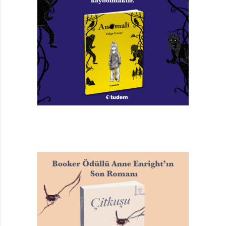
özellikle gezmeyi seven okurlar için kitaplara ayrı bir
renk katmış.
Kitaplarda bilgi, hikâye kurgusu ile aktarılmaya
çalışılmış. Eski Yunan’dan bu yana gelen diyalog
yönteminden de yararlanılmış. Ayrıca her kitapta,
“Hikâye arası düşünme molası” diye adlandırılan
yaklaşık bir sayfalık bölümler var. Bu bölümlerde
okura, öğrendiklerini aktif biçimde kullanmasını
sağlayacak etkinlikler öneriliyor. Bunlar dışında yeri
geldikçe de okura sorular yöneltiliyor.
Kitapların dilinde çok önemli olmayan kusurlara
rastlanabiliyor:
“Çünkü eminim hepiniz aynı yerde
olsak da farklı şeyler gördünüz.”
Böylesi hatalar,
dikkatli bir son okuma ile kolayca fark edilip
düzeltilebilirdi.