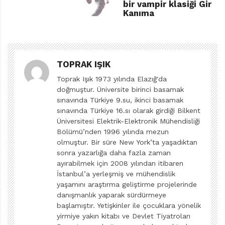
bir vampir klasiği Gir
Burada felsefeye yer verilmemiş olması düşündürücü
Kanıma
ve üzücü. Ülkemiz çocuklarının
dünyaya daha filozofça
bakmayı öğrenmeleri için harici çabalara ihtiyaç var.
Tecrübeli bir sınıf öğretmeni olarak Buket Kurt,
durumdan vazife çıkarmış, çocuklar için “Filozof
TOPRAK IŞIK
Dedemle Felsefe Serüvenlerim” adlı bir kitap serisi
Toprak Işık 1973 yılında Elazığ'da
hazırlamış. Ece Zeber’in resimlediği kitaplar Beta Kids
doğmuştur. Üniversite birinci basamak
sınavında Türkiye 9.su, ikinci basamak
tarafından yayımlanmış.
sınavında Türkiye 16.sı olarak girdiği Bilkent
Üniversitesi Elektrik-Elektronik Mühendisliği
Seriyi oluşturan dört kitabın adları,
Düşünmek Üzerine,
Bölümü’nden 1996 yılında mezun
Mitoloji Üzerine, Mitostan Logosa
ve
Felsefe Üzerine…
olmuştur. Bir süre New York’ta yaşadıktan
Kurguları birbirlerini takip ettiğinden sıra ile
sonra yazarlığa daha fazla zaman
ayırabilmek için 2008 yılından itibaren
okunmalarında fayda var. Serinin esas kahramanı bir
İstanbul’a yerleşmiş ve mühendislik
çocuk… Adı da cinsiyeti de okurdan özellikle saklanan
yaşamını araştırma geliştirme projelerinde
bir çocuk… İkinci en önemli kahraman ise Çocuk’un
danışmanlık yaparak sürdürmeye
başlamıştır. Yetişkinler ile çocuklara yönelik
dedesi…
yirmiye yakın kitabı ve Devlet Tiyatroları