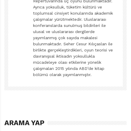
Repertuvarında üç oyunu bulunmaktadır.
Ege kıyısında sakin bir kasabada yaşayan, emekli
Ayrıca yoksulluk, tüketim kültürü ve
felsefe profesörü Selim Dede’nin birinci kitapta henüz
toplumsal cinsiyet konularında akademik
etkin bir karakter olarak varlığı hissedilmiyor. Zaten ilk
çalışmalar yürütmektedir. Uluslararası
konferanslarda sunulmuş bildirileri ile
kitap felsefe konusunda diğerleri kadar fazla bilgi
ulusal ve uluslararası dergilerde
içermiyor, asıl meseleye giriş olma niteliği taşıyor.
yayımlanmış çok sayıda makalesi
Doğaya bakan insanın gördüklerini nasıl algıladığı ve
bulunmaktadır. Seher Cesur Kılıçaslan ile
birlikte gerçekleştirdikleri, oyun teorisi ve
beyninde nasıl sınıflandırdığı üzerinde duruyor;
davranışsal iktisadın yoksullukla
düşünceyi felsefeye götüren yolun taşlarını döşüyor.
mücadeleye olası etkilerine yönelik
çalışmaları 2015 yılında ABD’de kitap
İkinci kitapta Çocuk, tatilini geçirmek ve felsefe
bölümü olarak yayımlanmıştır.
öğrenmek için Selim Dede’nin yanına gidiyor.
Dedesinden ilk olarak mitlerin ve mitolojinin nasıl
ortaya çıktığını öğreniyor. Tanrı düşüncesinin doğuşu ve
bunun mitoloji ile ilişkisi üzerine kafa yoruluyor. Diğer
kitaplarda olduğu gibi bunda da Çocuk etkin bir
öğrenme sürecine davet ediliyor. Buna uygun olarak
ARAMA YAP
zihninde çatışmaların doğması teşvik ediliyor.