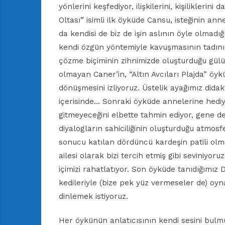
yönlerini keşfediyor, ilişkilerini, kişilikleri
Oltası” isimli ilk öyküde Cansu, isteğinin an
da kendisi de biz de işin aslının öyle olmadı
kendi özgün yöntemiyle kavuşmasının tadını
çözme biçiminin zihnimizde oluşturduğu gülü
olmayan Caner’in, “Altın Avcıları Plajda” öy
dönüşmesini izliyoruz. Üstelik ayağımız didak
içerisinde… Sonraki öyküde annelerine hediy
gitmeyeceğini elbette tahmin ediyor, gene de 
diyalogların sahiciliğinin oluşturduğu atmosfe
sonucu katılan dördüncü kardeşin patili ol
ailesi olarak bizi tercih etmiş gibi seviniy
içimizi rahatlatıyor. Son öyküde tanıdığımız D
kedileriyle (bize pek yüz vermeseler de) oy
dinlemek istiyoruz.
Her öykünün anlatıcısının kendi sesini bulm