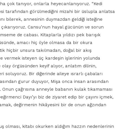
ni daha çok tanıyor, onlarla heyecanlanıyoruz. “Kedi
nesi tarafından görülmediğini mizahi bir üslupla anlatsa
ğını bilerek, annesinin duymazdan geldiği isteğine
 çıkarıyoruz. Cansu’nun hayal gücünün ve sorun
mseme de cabası. Kitaplarla yıldızı pek barışık
küsünde, amacı hiç öyle olmasa da bir okura
tik hiçbir unsura takılmadan, doğal bir akış
e vermek isteyen üç kardeşin işlerinin yolunda
olay örgüsünden keyif alıyor, anlatım dilinin,
ri soluyoruz. Bir diğerinde aileye ısrarlı çabaları
masından gurur duyuyor, Mişa onca insan arasından
oruz. Onun çağrısına anneyle babanın kulak tıkamaması
eğirmenci Dayı’yı biz de ziyaret edip bir çayını içmek,
namak, değirmenin hikâyesini bir de onun ağzından
uş olması, kitabı okurken aldığım hazzın nedenlerinin