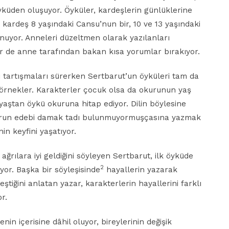
öyküden oluşuyor. Öyküler, kardeşlerin günlüklerine
k kardeş 8 yaşındaki Cansu’nun bir, 10 ve 13 yaşındaki
unuyor. Anneleri düzeltmen olarak yazılanları
ir de anne tarafından bakan kısa yorumlar bırakıyor.
ı tartışmaları sürerken Sertbarut’un öyküleri tam da
 örnekler. Karakterler çocuk olsa da okurunun yaş
 yaştan öykü okuruna hitap ediyor. Dilin böylesine
kurun edebi damak tadı bulunmuyormuşçasına yazmak
in keyfini yaşatıyor.
ılara iyi geldiğini söyleyen Sertbarut, ilk öyküde
2
iyor. Başka bir söyleşisinde
hayallerin yazarak
eştiğini anlatan yazar, karakterlerin hayallerini farklı
r.
enin içerisine dâhil oluyor, bireylerinin değişik