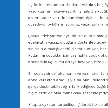
üç farklı anlatıcı tarafından anlatılan beş 
yazdıklarının hikâyeleştirilmiş hâli. En küçü
abileri Caner ve Utku’nun ikişer öyküsü bul
düzeltiyor, öykülerin sonuna, yaşananlara b
Çocuk edebiyatının ayrı bir tür olup olmadığ
edebiyatın yaşsız olduğuna gösterilebilecek
sınırının olmadığı edebî bir tat sunuyor, her
kullanımı çocuklar için yazmakla çocuk o
arasındaki uçurumu ortaya koyuyor, bize ilkin
1
Bir söyleşisinde
okumanın ve yazmanın tüm ağr
anne karakteri aracılığıyla da bunu dillendir
gerçekleştirilebileceğini fark ettiğinde özgürl
biçimlerde de olsa muhakkak gerçekleştiriyo
Kitapta öyküler ilerledikçe, giderek biz de ail