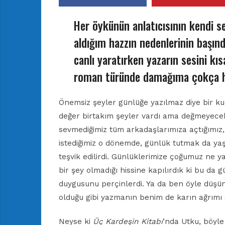
Her öykünün anlatıcısının kendi s
aldığım hazzın nedenlerinin başınd
canlı yaratırken yazarın sesini kı
roman türünde damağıma çokça hi
Önemsiz şeyler günlüğe yazılmaz diye bir k
değer birtakım şeyler vardı ama değmeyecekl
sevmediğimiz tüm arkadaşlarımıza açtığımız
istediğimiz o dönemde, günlük tutmak da yaş
teşvik edilirdi. Günlüklerimize çoğumuz ne 
bir şey olmadığı hissine kapılırdık ki bu da 
duygusunu perçinlerdi. Ya da ben öyle düşün
olduğu gibi yazmanın benim de karın ağrımı g
Neyse ki
Üç Kardeşin Kitabı
’nda Utku, böyle 