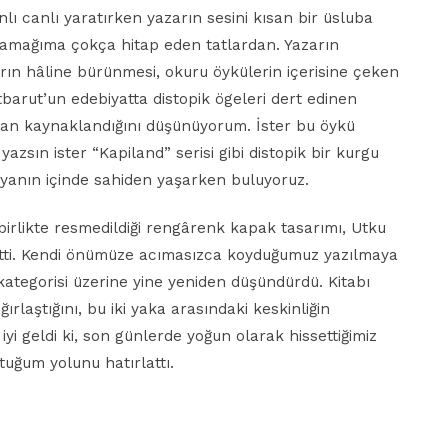
nlı canlı yaratırken yazarın sesini kısan bir üsluba
damağıma çokça hitap eden tatlardan. Yazarın
arın hâline bürünmesi, okuru öykülerin içerisine çeken
tbarut’un edebiyatta distopik ögeleri dert edinen
ndan kaynaklandığını düşünüyorum. İster bu öykü
azsın ister “Kapiland” serisi gibi distopik bir kurgu
dünyanın içinde sahiden yaşarken buluyoruz.
irlikte resmedildiği rengârenk kapak tasarımı, Utku
irtti. Kendi önümüze acımasızca koyduğumuz yazılmaya
kategorisi üzerine yine yeniden düşündürdü. Kitabı
ğırlaştığını, bu iki yaka arasındaki keskinliğin
iyi geldi ki, son günlerde yoğun olarak hissettiğimiz
tuğum yolunu hatırlattı.