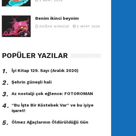
2 MART 2026
Benim ikinci beynim
DOĞAN GÜNDÜZ
2 MART 2026
POPÜLER YAZILAR
1․
İyi Kitap 129. Sayı (Aralık 2020)
2․
Şehrin güneşli hali
3․
Az nostalji çok eğlence: FOTOROMAN
4․
“Bu İşte Bir Köstebek Var” ve bu iyiye
işaret!
5․
Ölmez Ağaçlarının Öldürüldüğü Gün