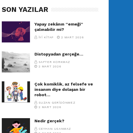
SON YAZILAR
Yapay zekânın “emeği”
çalınabilir mi?
İYI KITAP
2 MART 2026
Distopyadan gerçeğe…
SAFTER KORKMAZ
2 MART 2026
Çok komiklik, az felsefe ve
insanım diye dolaşan bir
robot…
SUZAN GERIDÖNMEZ
2 MART 2026
Nedir gerçek?
CEYHAN USANMAZ