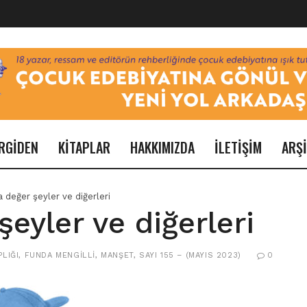
RGİDEN
KİTAPLAR
HAKKIMIZDA
İLETİŞİM
ARŞ
 değer şeyler ve diğerleri
eyler ve diğerleri
LIĞI
,
FUNDA MENGILLI
,
MANŞET
,
SAYI 155 – (MAYIS 2023)
0