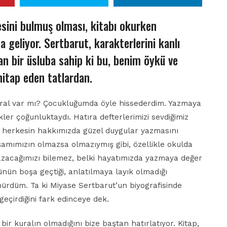
esini bulmuş olması, kitabı okurken
a geliyor. Sertbarut, karakterlerini kanlı
san bir üsluba sahip ki bu, benim öykü ve
tap eden tatlardan.
ural var mı? Çocukluğumda öyle hissederdim. Yazmaya
er çoğunluktaydı. Hatıra defterlerimizi sevdiğimiz
, herkesin hakkımızda güzel duygular yazmasını
amımızın olmazsa olmazıymış gibi, özellikle okulda
yazacağımızı bilemez, belki hayatımızda yazmaya değer
günün boşa geçtiği, anlatılmaya layık olmadığı
ürdüm. Ta ki Miyase Sertbarut’un biyografisinde
eçirdiğini fark edinceye dek.
bir kuralın olmadığını bize baştan hatırlatıyor. Kitap,