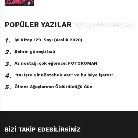
POPÜLER YAZILAR
1․
İyi Kitap 129. Sayı (Aralık 2020)
2․
Şehrin güneşli hali
3․
Az nostalji çok eğlence: FOTOROMAN
4․
“Bu İşte Bir Köstebek Var” ve bu iyiye işaret!
5․
Ölmez Ağaçlarının Öldürüldüğü Gün
BIZI TAKIP EDEBILIRSINIZ