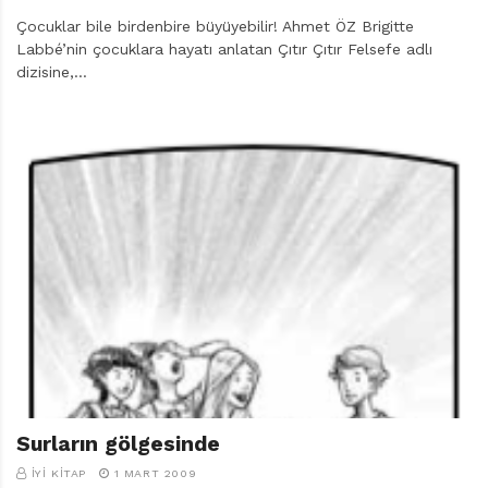
Çocuklar bile birdenbire büyüyebilir! Ahmet ÖZ Brigitte
Labbé’nin çocuklara hayatı anlatan Çıtır Çıtır Felsefe adlı
dizisine,…
Surların gölgesinde
İYI KITAP
1 MART 2009