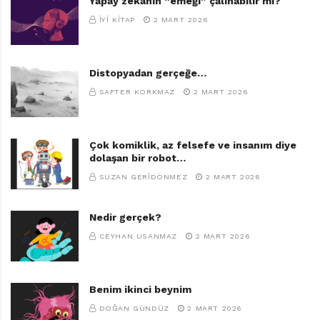
Yapay zekânın “emeği” çalınabilir mi?
İYI KITAP
2 MART 2026
Distopyadan gerçeğe…
SAFTER KORKMAZ
2 MART 2026
Çok komiklik, az felsefe ve insanım diye
dolaşan bir robot…
SUZAN GERIDÖNMEZ
2 MART 2026
Nedir gerçek?
CEYHAN USANMAZ
2 MART 2026
Benim ikinci beynim
DOĞAN GÜNDÜZ
2 MART 2026