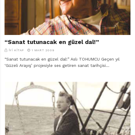
r
ı
D
e
r
g
i
“Sanat tutunacak en güzel dal!”
s
İYI KITAP
1 MART 2009
i
“Sanat tutunacak en güzel dal!” Aslı TOHUMCU Geçen yıl
‘Güzeli Arayış’ projesiyle ses getiren sanat tarihçisi…