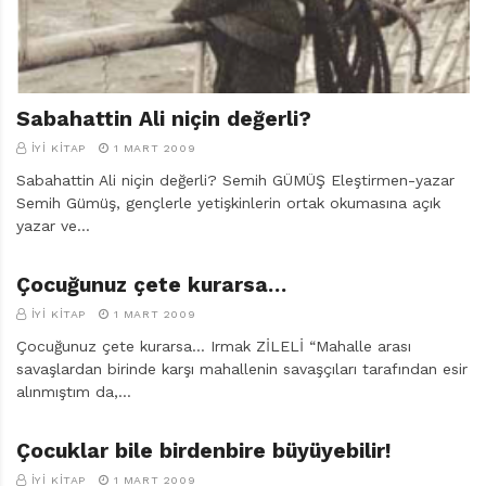
Sabahattin Ali niçin değerli?
İYI KITAP
1 MART 2009
Sabahattin Ali niçin değerli? Semih GÜMÜŞ Eleştirmen-yazar
Semih Gümüş, gençlerle yetişkinlerin ortak okumasına açık
yazar ve…
Çocuğunuz çete kurarsa…
İYI KITAP
1 MART 2009
Çocuğunuz çete kurarsa… Irmak ZİLELİ “Mahalle arası
savaşlardan birinde karşı mahallenin savaşçıları tarafından esir
alınmıştım da,…
Çocuklar bile birdenbire büyüyebilir!
İYI KITAP
1 MART 2009