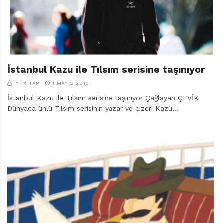
r
ı
D
e
r
g
i
İstanbul Kazu ile Tılsım serisine taşınıyor
s
İYI KITAP
1 MAYIS 2010
i
İstanbul Kazu ile Tılsım serisine taşınıyor Çağlayan ÇEVİK
Dünyaca ünlü Tılsım serisinin yazar ve çizeri Kazu…