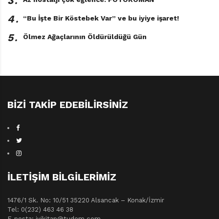
3․
4․
“Bu İşte Bir Köstebek Var” ve bu iyiye işaret!
5․
Ölmez Ağaçlarının Öldürüldüğü Gün
BIZI TAKIP EDEBILIRSINIZ
İLETIŞIM BILGILERIMIZ
1476/1 Sk. No: 10/51 35220 Alsancak – Konak/İzmir
Tel: 0(232) 463 46 38
E-posta: iyikitap@tudem.com