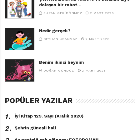
dolaşan bir robot…
SUZAN GERIDÖNMEZ
2 MART 2026
Nedir gerçek?
CEYHAN USANMAZ
2 MART 2026
Benim ikinci beynim
DOĞAN GÜNDÜZ
2 MART 2026
POPÜLER YAZILAR
1․
İyi Kitap 129. Sayı (Aralık 2020)
2․
Şehrin güneşli hali
Az nostalji çok eğlence: FOTOROMAN