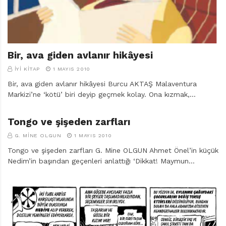
Bir, ava giden avlanır hikâyesi
İYI KITAP
1 MAYIS 2010
Bir, ava giden avlanır hikâyesi Burcu AKTAŞ Malaventura
Markizi’ne ‘kötü’ biri deyip geçmek kolay. Ona kızmak,…
Tongo ve şişeden zarfları
G. MINE OLGUN
1 MAYIS 2010
Tongo ve şişeden zarfları G. Mine OLGUN Ahmet Önel’in küçük
Nedim’in başından geçenleri anlattığı ‘Dikkat! Maymun…