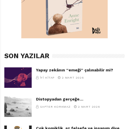
SON YAZILAR
Yapay zekânın “emeği” çalınabilir mi?
İYI KITAP
2 MART 2026
Distopyadan gerçeğe…
SAFTER KORKMAZ
2 MART 2026
Çok komiklik, az felsefe ve insanım diye