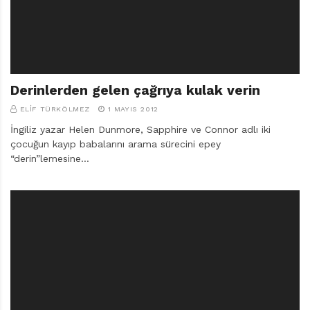
Derinlerden gelen çağrıya kulak verin
ELIF TÜRKÖLMEZ
1 MAYIS 2012
İngiliz yazar Helen Dunmore, Sapphire ve Connor adlı iki
çocuğun kayıp babalarını arama sürecini epey
“derin”lemesine…