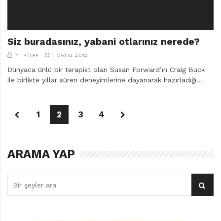
Siz buradasınız, yabani otlarınız nerede?
İYI KITAP
1 MAYIS 2012
Dünyaca ünlü bir terapist olan Susan Forward’ın Craig Buck
ile birlikte yıllar süren deneyimlerine dayanarak hazırladığı…
1
2
3
4
ARAMA YAP