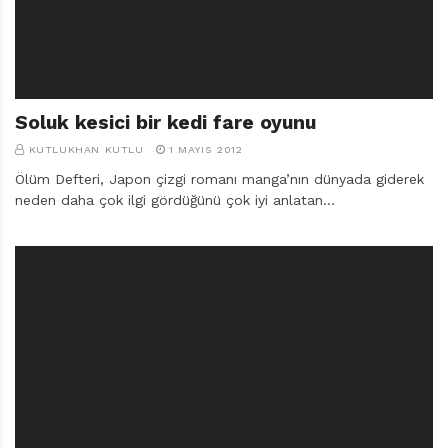
Soluk kesici bir kedi fare oyunu
KUTLUKHAN KUTLU
1 MAYIS 2012
Ölüm Defteri, Japon çizgi romanı manga’nın dünyada giderek
neden daha çok ilgi gördüğünü çok iyi anlatan…