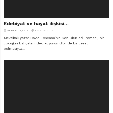
Edebiyat ve hayat ilişkisi…
BEHÇET ÇELIK
1 MAYIS 2012
Meksikalı yazar David Toscana’nın Son Okur adlı romanı, bir
çocuğun bahçelerindeki kuyunun dibinde bir ceset
bulmasıyla…