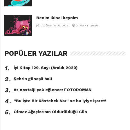
Benim ikinci beynim
DOĞAN GÜNDÜZ
2 MART 2026
POPÜLER YAZILAR
1․
İyi Kitap 129. Sayı (Aralık 2020)
2․
Şehrin güneşli hali
3․
Az nostalji çok eğlence: FOTOROMAN
4․
“Bu İşte Bir Köstebek Var” ve bu iyiye işaret!
5․
Ölmez Ağaçlarının Öldürüldüğü Gün