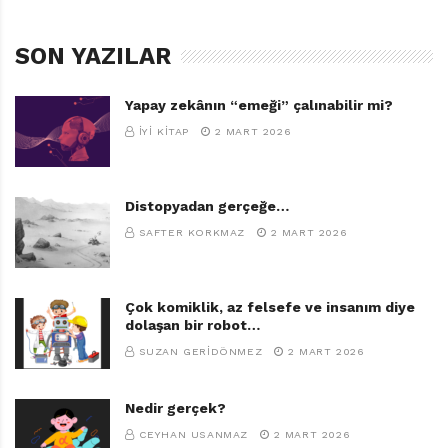
SON YAZILAR
Yapay zekânın “emeği” çalınabilir mi?
İYI KITAP
2 MART 2026
Distopyadan gerçeğe…
SAFTER KORKMAZ
2 MART 2026
Çok komiklik, az felsefe ve insanım diye
dolaşan bir robot…
SUZAN GERIDÖNMEZ
2 MART 2026
Nedir gerçek?
CEYHAN USANMAZ
2 MART 2026