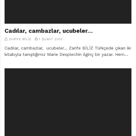
Cadılar, cambazlar, ucubeler…
ZARIFE BILIZ
1 ŞUBAT 2013
Cadılar, cambazlar, ucubeler… Zarife BİLİZ Türkçede çıkan iki
kitabıyla tanıştığımız Marie Desplechin ilginç bir yazar. Hem…