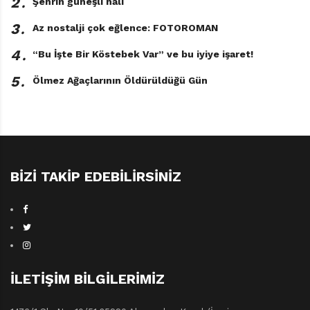
2․
Şehrin güneşli hali
3․
Az nostalji çok eğlence: FOTOROMAN
4․
“Bu İşte Bir Köstebek Var” ve bu iyiye işaret!
5․
Ölmez Ağaçlarının Öldürüldüğü Gün
BIZI TAKIP EDEBILIRSINIZ
İLETIŞIM BILGILERIMIZ