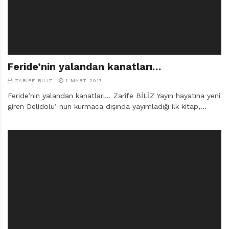
Feride’nin yalandan kanatları…
ZARIFE BILIZ
1 MART 2013
Feride’nin yalandan kanatları… Zarife BİLİZ Yayın hayatına yeni
giren Delidolu’ nun kurmaca dışında yayımladığı ilk kitap,…