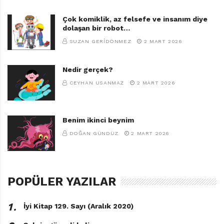
Çok komiklik, az felsefe ve insanım diye
dolaşan bir robot…
SUZAN GERIDÖNMEZ
2 MART 2026
Nedir gerçek?
CEYHAN USANMAZ
2 MART 2026
Benim ikinci beynim
DOĞAN GÜNDÜZ
2 MART 2026
POPÜLER YAZILAR
1․
İyi Kitap 129. Sayı (Aralık 2020)