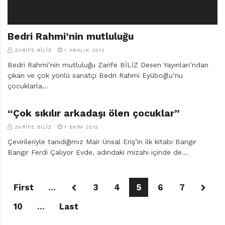
Bedri Rahmi’nin mutluluğu
ZARIFE BILIZ
1 ARALIK 2012
Bedri Rahmi’nin mutluluğu Zarife BİLİZ Desen Yayınları’ndan
çıkan ve çok yönlü sanatçı Bedri Rahmi Eyüboğlu’nu
çocuklarla…
“Çok sıkılır arkadaşı ölen çocuklar”
ZARIFE BILIZ
1 EKIM 2012
Çevirileriyle tanıdığımız Mair Ünsal Eriş’in ilk kitabı Bangır
Bangır Ferdi Çalıyor Evde, adındaki mizahı içinde de…
First
...
3
4
5
6
7
10
...
Last