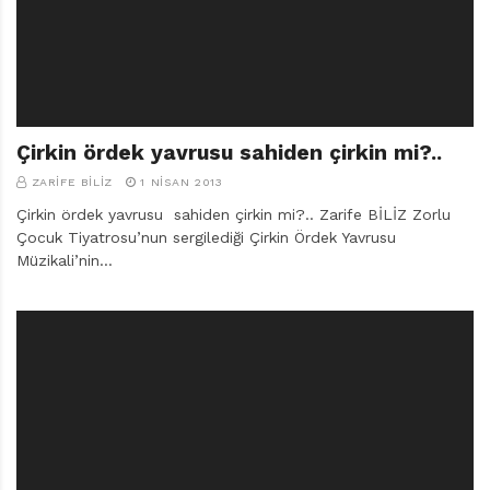
r
ı
D
e
r
g
i
Çirkin ördek yavrusu sahiden çirkin mi?..
s
ZARIFE BILIZ
1 NISAN 2013
i
Çirkin ördek yavrusu sahiden çirkin mi?.. Zarife BİLİZ Zorlu
Çocuk Tiyatrosu’nun sergilediği Çirkin Ördek Yavrusu
Müzikali’nin…