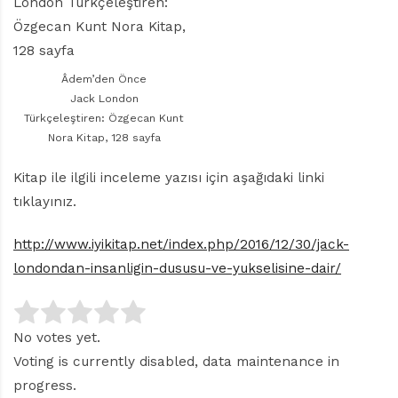
r
ı
D
e
r
Âdem’den Önce
g
Jack London
i
Türkçeleştiren: Özgecan Kunt
s
Nora Kitap, 128 sayfa
i
Kitap ile ilgili inceleme yazısı için aşağıdaki linki
tıklayınız.
http://www.iyikitap.net/index.php/2016/12/30/jack-
londondan-insanligin-dususu-ve-yukselisine-dair/
No votes yet.
Voting is currently disabled, data maintenance in
progress.