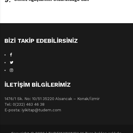
BIZI TAKIP EDEBILIRSINIZ
İLETIŞIM BILGILERIMIZ
1476/1 Sk. No: 10/51 35220 Alsancak – Konak/İzmir
Tel: 0(232) 463 46 38
E-posta: iyikitap@tudem.com