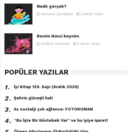
Nedir gerçek?
CEYHAN USANMAZ
2 MART 2026
Benim ikinci beynim
DOĞAN GÜNDÜZ
2 MART 2026
POPÜLER YAZILAR
1․
İyi Kitap 129. Sayı (Aralık 2020)
2․
Şehrin güneşli hali
3․
Az nostalji çok eğlence: FOTOROMAN
4․
“Bu İşte Bir Köstebek Var” ve bu iyiye işaret!
5․
Ölmez Ağaçlarının Öldürüldüğü Gün