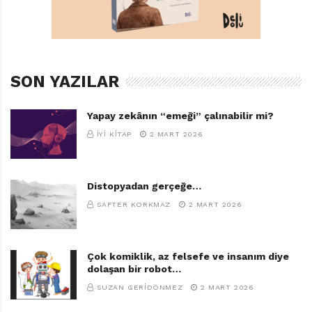
SON YAZILAR
Yapay zekânın “emeği” çalınabilir mi?
İYI KITAP
2 MART 2026
Distopyadan gerçeğe…
SAFTER KORKMAZ
2 MART 2026
Çok komiklik, az felsefe ve insanım diye
dolaşan bir robot…
SUZAN GERIDÖNMEZ
2 MART 2026