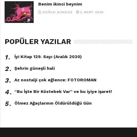
Benim ikinci beynim
DOĞAN GÜNDÜZ
2 MART 2026
POPÜLER YAZILAR
1․
İyi Kitap 129. Sayı (Aralık 2020)
2․
Şehrin güneşli hali
3․
Az nostalji çok eğlence: FOTOROMAN
4․
“Bu İşte Bir Köstebek Var” ve bu iyiye işaret!
5․
Ölmez Ağaçlarının Öldürüldüğü Gün