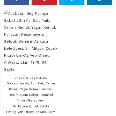
r
ı
D
e
r
g
i
s
i
Arabalar Beş Kuruşa
Sabahattin Ali, Sait Faik, Orhan
Kemal, Yaşar Kemal, Füruzan
Resimleyen: Selçuk Demirel
Ankara Belediyesi,
Bir Milyon Çocuk Kitabı
Em-Aş Veb Ofset, Ankara, Ekim