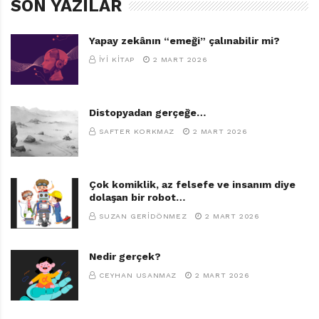
SON YAZILAR
Yapay zekânın “emeği” çalınabilir mi?
İYI KITAP
2 MART 2026
Distopyadan gerçeğe…
SAFTER KORKMAZ
2 MART 2026
Çok komiklik, az felsefe ve insanım diye
dolaşan bir robot…
SUZAN GERIDÖNMEZ
2 MART 2026
Nedir gerçek?
CEYHAN USANMAZ
2 MART 2026