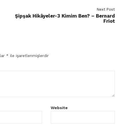
Next Post
Şipşak Hikâyeler-3 Kimim Ben? – Bernard
Friot
nlar
*
ile işaretlenmişlerdir
Website