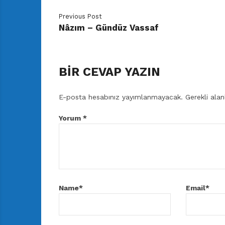
Previous Post
Nâzım – Gündüz Vassaf
BIR CEVAP YAZIN
E-posta hesabınız yayımlanmayacak.
Gerekli ala
Yorum
*
Name
*
Email
*