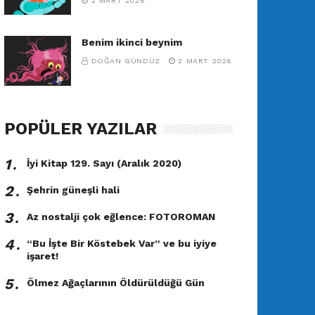
2 MART 2026
Benim ikinci beynim
DOĞAN GÜNDÜZ
2 MART 2026
POPÜLER YAZILAR
1․
İyi Kitap 129. Sayı (Aralık 2020)
2․
Şehrin güneşli hali
3․
Az nostalji çok eğlence: FOTOROMAN
4․
“Bu İşte Bir Köstebek Var” ve bu iyiye
işaret!
5․
Ölmez Ağaçlarının Öldürüldüğü Gün