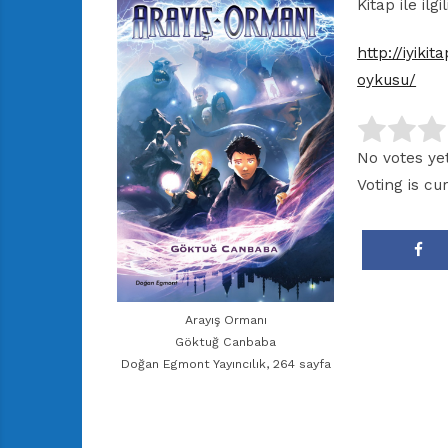
r
Kitap ile ilg
ı
D
http://iyiki
e
oykusu/
r
g
i
s
No votes yet
i
Voting is cu
Arayış Ormanı
Göktuğ Canbaba
Doğan Egmont Yayıncılık, 264 sayfa