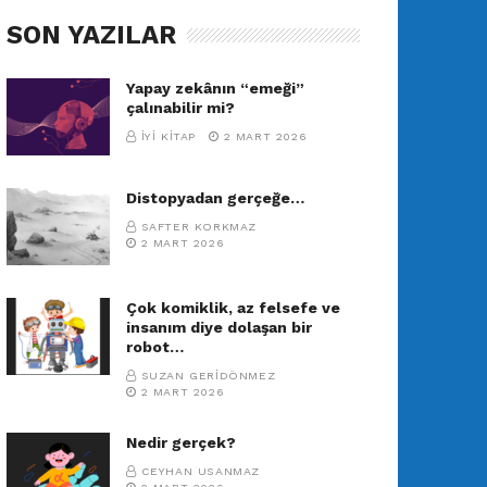
SON YAZILAR
Yapay zekânın “emeği”
çalınabilir mi?
İYI KITAP
2 MART 2026
Distopyadan gerçeğe…
SAFTER KORKMAZ
2 MART 2026
Çok komiklik, az felsefe ve
insanım diye dolaşan bir
robot…
SUZAN GERIDÖNMEZ
2 MART 2026
Nedir gerçek?
CEYHAN USANMAZ