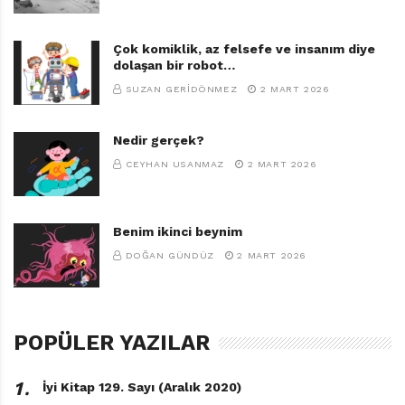
Çok komiklik, az felsefe ve insanım diye
dolaşan bir robot…
SUZAN GERIDÖNMEZ
2 MART 2026
Nedir gerçek?
CEYHAN USANMAZ
2 MART 2026
Benim ikinci beynim
DOĞAN GÜNDÜZ
2 MART 2026
POPÜLER YAZILAR
1․
İyi Kitap 129. Sayı (Aralık 2020)