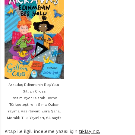
r
ı
D
e
r
g
i
s
i
Arkadaş Edinmenin Beş Yolu
Gillian Cross
Resimleyen: Sarah Horne
Türkçeleştiren: Sima Özkan
Yayıma Hazırlayan: Esra Şanal
Meraklı Tilki Yayınları, 64 sayfa
Kitap ile ilgili inceleme yazısı için
tıklayınız.