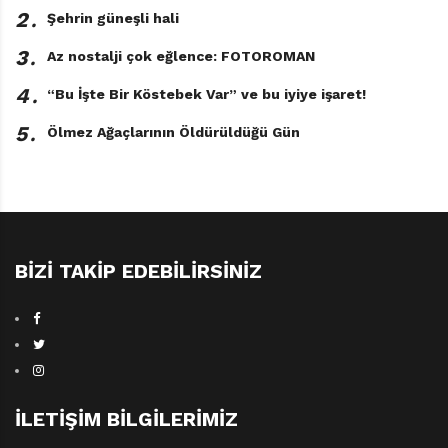
2․
Şehrin güneşli hali
3․
Az nostalji çok eğlence: FOTOROMAN
4․
“Bu İşte Bir Köstebek Var” ve bu iyiye işaret!
5․
Ölmez Ağaçlarının Öldürüldüğü Gün
BIZI TAKIP EDEBILIRSINIZ
İLETIŞIM BILGILERIMIZ