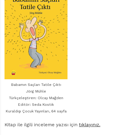
r
ı
D
e
r
g
i
s
i
Babamın Saçları Tatile Çıktı
Jörg Mühle
Türkçeleştiren: Olcay Mağden
Editör: Seda Kostik
Kuraldışı Çocuk Yayınları, 64 sayfa
Kitap ile ilgili inceleme yazısı için
tıklayınız.