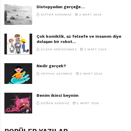
Distopyadan gerçeğe…
SAFTER KORKMAZ
2 MART 2026
Çok komiklik, az felsefe ve insanım diye
dolaşan bir robot…
SUZAN GERIDÖNMEZ
2 MART 2026
Nedir gerçek?
CEYHAN USANMAZ
2 MART 2026
Benim ikinci beynim
DOĞAN GÜNDÜZ
2 MART 2026