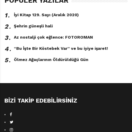
POPÜLER YAZILAR
1․
İyi Kitap 129. Sayı (Aralık 2020)
2․
Şehrin güneşli hali
3․
Az nostalji çok eğlence: FOTOROMAN
4․
“Bu İşte Bir Köstebek Var” ve bu iyiye işaret!
5․
Ölmez Ağaçlarının Öldürüldüğü Gün
BIZI TAKIP EDEBILIRSINIZ