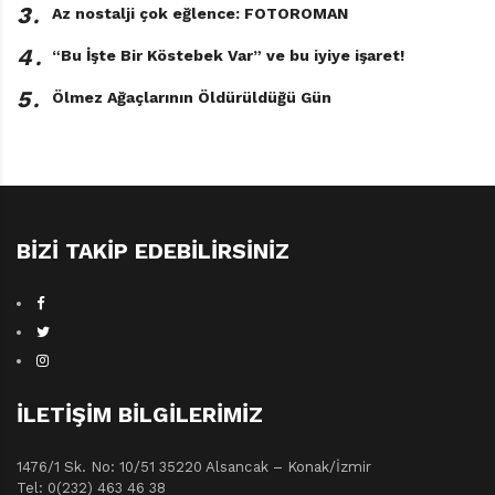
3․
Az nostalji çok eğlence: FOTOROMAN
4․
“Bu İşte Bir Köstebek Var” ve bu iyiye işaret!
5․
Ölmez Ağaçlarının Öldürüldüğü Gün
BIZI TAKIP EDEBILIRSINIZ
İLETIŞIM BILGILERIMIZ
1476/1 Sk. No: 10/51 35220 Alsancak – Konak/İzmir
Tel: 0(232) 463 46 38