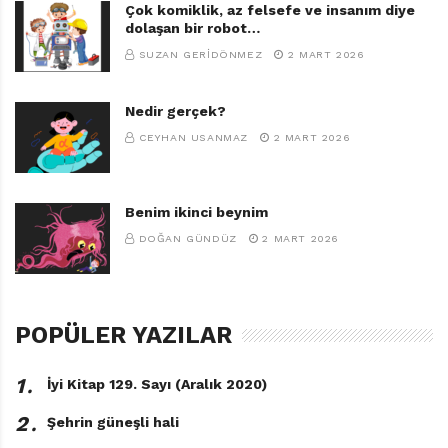
Çok komiklik, az felsefe ve insanım diye
dolaşan bir robot…
SUZAN GERIDÖNMEZ
2 MART 2026
Nedir gerçek?
CEYHAN USANMAZ
2 MART 2026
Benim ikinci beynim
DOĞAN GÜNDÜZ
2 MART 2026
POPÜLER YAZILAR
1․
İyi Kitap 129. Sayı (Aralık 2020)
2․
Şehrin güneşli hali