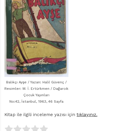
r
ı
D
e
r
g
i
s
i
Balıkçı Ayşe / Yazan: Halil Güvenç /
Resimler: M. İ. Ertürkmen / Dağarcık
Çocuk Yayınları
No:42, İstanbul, 1963, 46 Sayfa
Kitap ile ilgili inceleme yazısı için
tıklayınız.