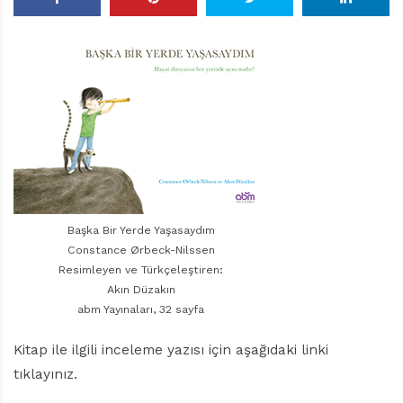
r
ı
D
e
r
g
i
s
i
Başka Bir Yerde Yaşasaydım
Constance Ørbeck-Nilssen
Resimleyen ve Türkçeleştiren:
Akın Düzakın
abm Yayınaları, 32 sayfa
Kitap ile ilgili inceleme yazısı için aşağıdaki linki
tıklayınız.