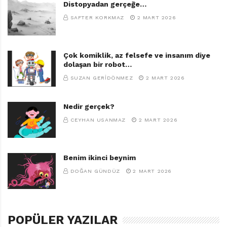
Distopyadan gerçeğe…
SAFTER KORKMAZ
2 MART 2026
Çok komiklik, az felsefe ve insanım diye
dolaşan bir robot…
SUZAN GERIDÖNMEZ
2 MART 2026
Nedir gerçek?
CEYHAN USANMAZ
2 MART 2026
Benim ikinci beynim
DOĞAN GÜNDÜZ
2 MART 2026
POPÜLER YAZILAR