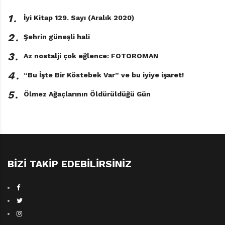
1․
İyi Kitap 129. Sayı (Aralık 2020)
2․
Şehrin güneşli hali
3․
Az nostalji çok eğlence: FOTOROMAN
4․
“Bu İşte Bir Köstebek Var” ve bu iyiye işaret!
5․
Ölmez Ağaçlarının Öldürüldüğü Gün
BIZI TAKIP EDEBILIRSINIZ