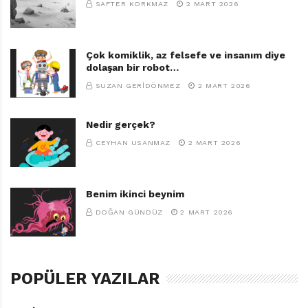
SAFTER KORKMAZ
2 MART 2026
Çok komiklik, az felsefe ve insanım diye
dolaşan bir robot…
SUZAN GERIDÖNMEZ
2 MART 2026
Nedir gerçek?
CEYHAN USANMAZ
2 MART 2026
Benim ikinci beynim
DOĞAN GÜNDÜZ
2 MART 2026
POPÜLER YAZILAR