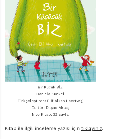
r
ı
D
e
r
g
i
s
i
Bir Küçük BİZ
Daniela Kunkel
Türkçeleştiren: Elif Alkan Haertwig
Editör: Dilşad Aktaş
Nito Kitap, 32 sayfa
Kitap ile ilgili inceleme yazısı için
tıklayınız
.