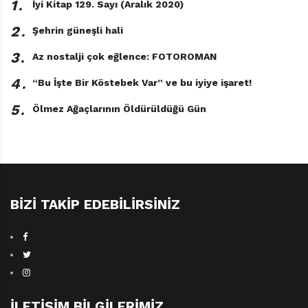
1․
İyi Kitap 129. Sayı (Aralık 2020)
2․
Şehrin güneşli hali
3․
Az nostalji çok eğlence: FOTOROMAN
4․
“Bu İşte Bir Köstebek Var” ve bu iyiye işaret!
5․
Ölmez Ağaçlarının Öldürüldüğü Gün
BIZI TAKIP EDEBILIRSINIZ
İLETIŞIM BILGILERIMIZ