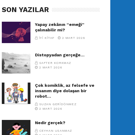
SON YAZILAR
Yapay zekânın “emeği”
çalınabilir mi?
İYI KITAP
2 MART 2026
Distopyadan gerçeğe…
SAFTER KORKMAZ
2 MART 2026
Çok komiklik, az felsefe ve
insanım diye dolaşan bir
robot…
SUZAN GERIDÖNMEZ
2 MART 2026
Nedir gerçek?
CEYHAN USANMAZ