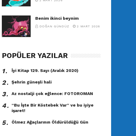
2 MART 2026
Benim ikinci beynim
DOĞAN GÜNDÜZ
2 MART 2026
POPÜLER YAZILAR
1․
İyi Kitap 129. Sayı (Aralık 2020)
2․
Şehrin güneşli hali
3․
Az nostalji çok eğlence: FOTOROMAN
4․
“Bu İşte Bir Köstebek Var” ve bu iyiye
işaret!
5․
Ölmez Ağaçlarının Öldürüldüğü Gün