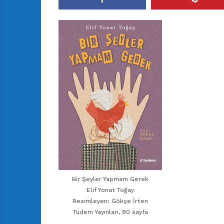
r
ı
D
e
r
g
i
s
i
Bir Şeyler Yapmam Gerek
Elif Yonat Toğay
Resimleyen: Gökçe İrten
Tudem Yayınları, 80 sayfa