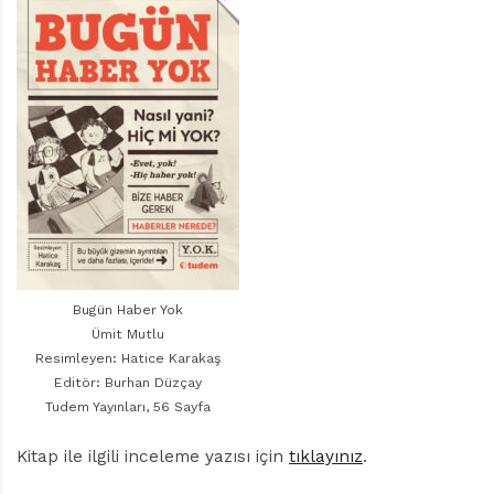
r
ı
D
e
r
g
i
s
i
Bugün Haber Yok
Ümit Mutlu
Resimleyen: Hatice Karakaş
Editör: Burhan Düzçay
Tudem Yayınları, 56 Sayfa
Kitap ile ilgili inceleme yazısı için
tıklayınız
.