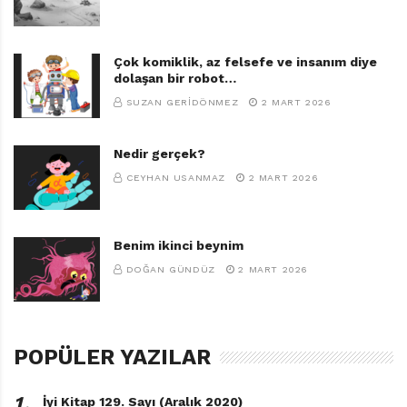
Çok komiklik, az felsefe ve insanım diye
dolaşan bir robot…
SUZAN GERIDÖNMEZ
2 MART 2026
Nedir gerçek?
CEYHAN USANMAZ
2 MART 2026
Benim ikinci beynim
DOĞAN GÜNDÜZ
2 MART 2026
POPÜLER YAZILAR
1․
İyi Kitap 129. Sayı (Aralık 2020)