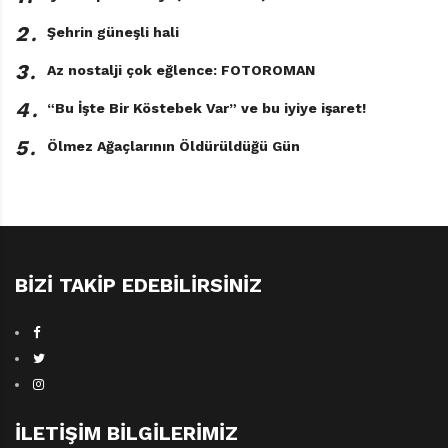
2․
Şehrin güneşli hali
3․
Az nostalji çok eğlence: FOTOROMAN
4․
“Bu İşte Bir Köstebek Var” ve bu iyiye işaret!
5․
Ölmez Ağaçlarının Öldürüldüğü Gün
BIZI TAKIP EDEBILIRSINIZ
İLETIŞIM BILGILERIMIZ