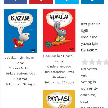
r
ı
D
e
r
Kitaplar ile
g
ilgili
i
s
inceleme
i
yazısı için
tıklayınız.
Çocuklar İçin Finans –
Çocuklar İçin Finans –
Harca!
Kazan!
Cinders McLeod
Cinders McLeod
No votes
Türkçeleştiren: Ayça
Türkçeleştiren: Ayça
yet.
Aldatmaz
Aldatmaz
Voting is
Tekir Kitap, 32 sayfa
Tekir Kitap, 32 sayfa
currently
disabled,
data