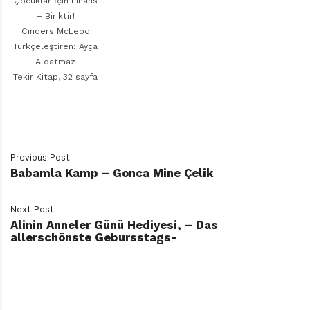
Çocuklar İçin Finans
– Biriktir!
Cinders McLeod
Türkçeleştiren: Ayça
Aldatmaz
Tekir Kitap, 32 sayfa
Previous Post
Babamla Kamp – Gonca Mine Çelik
Next Post
Alinin Anneler Günü Hediyesi, – Das
allerschönste Gebursstags-