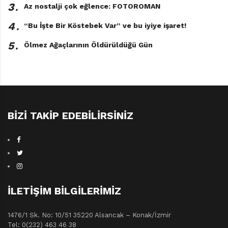
3․
Az nostalji çok eğlence: FOTOROMAN
4․
“Bu İşte Bir Köstebek Var” ve bu iyiye işaret!
5․
Ölmez Ağaçlarının Öldürüldüğü Gün
BIZI TAKIP EDEBILIRSINIZ
İLETIŞIM BILGILERIMIZ
1476/1 Sk. No: 10/51 35220 Alsancak – Konak/İzmir
Tel: 0(232) 463 46 38