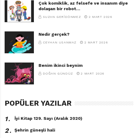
Çok komiklik, az felsefe ve insanım diye
dolaşan bir robot…
SUZAN GERIDÖNMEZ
2 MART 2026
Nedir gerçek?
CEYHAN USANMAZ
2 MART 2026
Benim ikinci beynim
DOĞAN GÜNDÜZ
2 MART 2026
POPÜLER YAZILAR
1․
İyi Kitap 129. Sayı (Aralık 2020)
2․
Şehrin güneşli hali