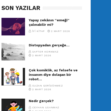
SON YAZILAR
Yapay zekânın “emeği”
çalınabilir mi?
İYI KITAP
2 MART 2026
Distopyadan gerçeğe…
SAFTER KORKMAZ
2 MART 2026
Çok komiklik, az felsefe ve
insanım diye dolaşan bir
robot…
SUZAN GERIDÖNMEZ
2 MART 2026
Nedir gerçek?
CEYHAN USANMAZ