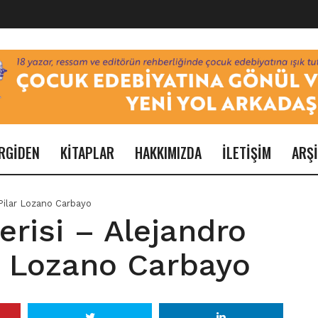
RGİDEN
KİTAPLAR
HAKKIMIZDA
İLETİŞİM
ARŞ
 Pilar Lozano Carbayo
erisi – Alejandro
r Lozano Carbayo