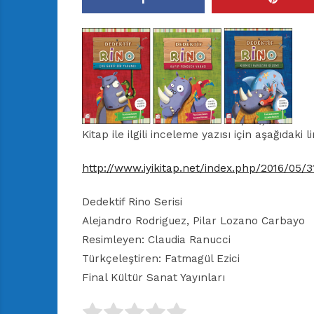
r
ı
D
e
r
g
i
s
i
Kitap ile ilgili inceleme yazısı için aşağıdaki li
http://www.iyikitap.net/index.php/2016/05/3
Dedektif Rino Serisi
Alejandro Rodriguez, Pilar Lozano Carbayo
Resimleyen: Claudia Ranucci
Türkçeleştiren: Fatmagül Ezici
Final Kültür Sanat Yayınları