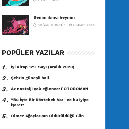
2 MART 2026
Benim ikinci beynim
DOĞAN GÜNDÜZ
2 MART 2026
POPÜLER YAZILAR
1․
İyi Kitap 129. Sayı (Aralık 2020)
2․
Şehrin güneşli hali
3․
Az nostalji çok eğlence: FOTOROMAN
4․
“Bu İşte Bir Köstebek Var” ve bu iyiye
işaret!
5․
Ölmez Ağaçlarının Öldürüldüğü Gün