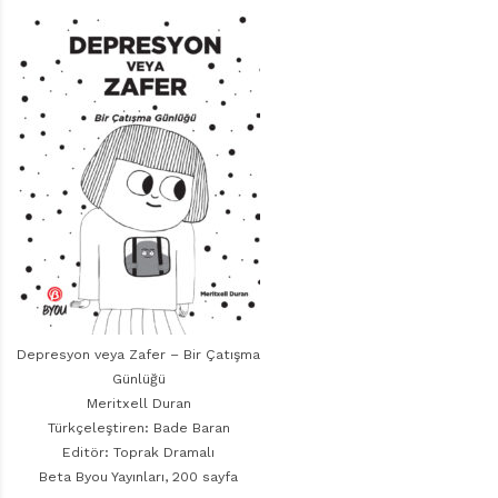
r
ı
D
e
r
g
i
s
i
Depresyon veya Zafer – Bir Çatışma
Günlüğü
Meritxell Duran
Türkçeleştiren: Bade Baran
Editör: Toprak Dramalı
Beta Byou Yayınları, 200 sayfa