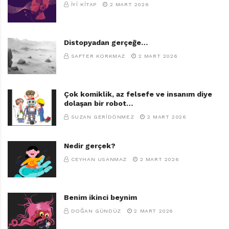
İYI KITAP
2 MART 2026
Distopyadan gerçeğe…
SAFTER KORKMAZ
2 MART 2026
Çok komiklik, az felsefe ve insanım diye
dolaşan bir robot…
SUZAN GERIDÖNMEZ
2 MART 2026
Nedir gerçek?
CEYHAN USANMAZ
2 MART 2026
Benim ikinci beynim
DOĞAN GÜNDÜZ
2 MART 2026