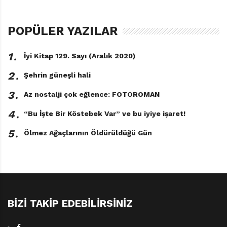
POPÜLER YAZILAR
1․
İyi Kitap 129. Sayı (Aralık 2020)
2․
Şehrin güneşli hali
3․
Az nostalji çok eğlence: FOTOROMAN
4․
“Bu İşte Bir Köstebek Var” ve bu iyiye işaret!
5․
Ölmez Ağaçlarının Öldürüldüğü Gün
BIZI TAKIP EDEBILIRSINIZ