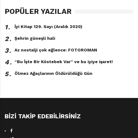
POPÜLER YAZILAR
1․
İyi Kitap 129. Sayı (Aralık 2020)
2․
Şehrin güneşli hali
3․
Az nostalji çok eğlence: FOTOROMAN
4․
“Bu İşte Bir Köstebek Var” ve bu iyiye işaret!
5․
Ölmez Ağaçlarının Öldürüldüğü Gün
BIZI TAKIP EDEBILIRSINIZ