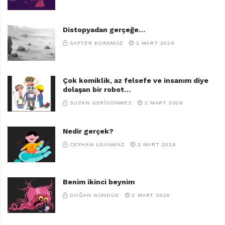
Distopyadan gerçeğe…
SAFTER KORKMAZ
2 MART 2026
Çok komiklik, az felsefe ve insanım diye
dolaşan bir robot…
SUZAN GERIDÖNMEZ
2 MART 2026
Nedir gerçek?
CEYHAN USANMAZ
2 MART 2026
Benim ikinci beynim
DOĞAN GÜNDÜZ
2 MART 2026