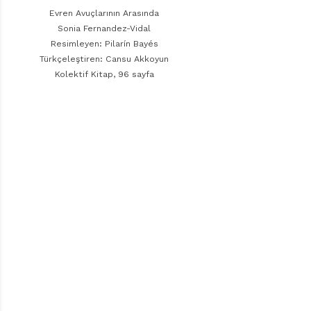
r
Evren Avuçlarının Arasında
ı
Sonia Fernandez-Vidal
D
Resimleyen: Pilarín Bayés
e
r
Türkçeleştiren: Cansu Akkoyun
g
Kolektif Kitap, 96 sayfa
i
s
i