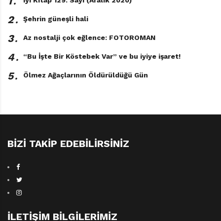
1․
2․
Şehrin güneşli hali
3․
Az nostalji çok eğlence: FOTOROMAN
4․
“Bu İşte Bir Köstebek Var” ve bu iyiye işaret!
5․
Ölmez Ağaçlarının Öldürüldüğü Gün
BIZI TAKIP EDEBILIRSINIZ
İLETIŞIM BILGILERIMIZ