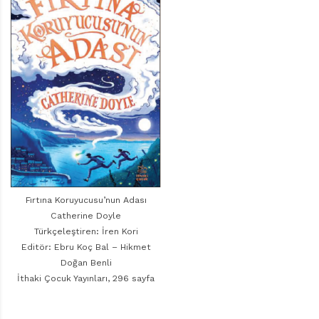
r
ı
D
e
r
g
i
s
i
Fırtına Koruyucusu’nun Adası
Catherine Doyle
Türkçeleştiren: İren Kori
Editör: Ebru Koç Bal – Hikmet
Doğan Benli
İthaki Çocuk Yayınları, 296 sayfa