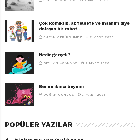
Çok komiklik, az felsefe ve insanım diye
dolaşan bir robot…
SUZAN GERIDÖNMEZ
2 MART 2026
Nedir gerçek?
CEYHAN USANMAZ
2 MART 2026
Benim ikinci beynim
DOĞAN GÜNDÜZ
2 MART 2026
POPÜLER YAZILAR
İyi Kitap 129. Sayı (Aralık 2020)