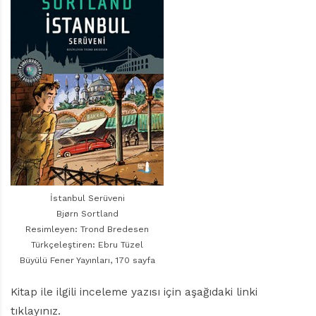
r
ı
D
e
r
g
i
s
i
İstanbul Serüveni
Bjørn Sortland
Resimleyen: Trond Bredesen
Türkçeleştiren: Ebru Tüzel
Büyülü Fener Yayınları, 170 sayfa
Kitap ile ilgili inceleme yazısı için aşağıdaki linki
tıklayınız.