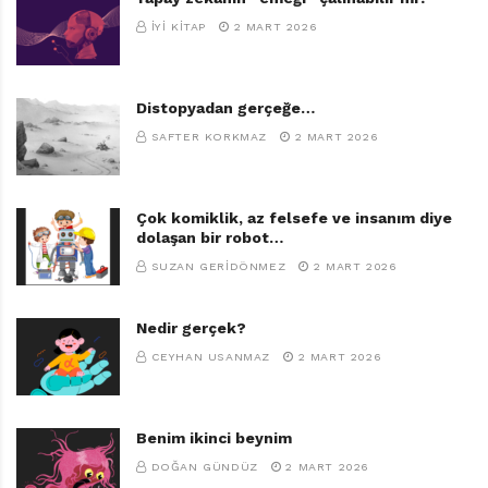
İYI KITAP
2 MART 2026
Distopyadan gerçeğe…
SAFTER KORKMAZ
2 MART 2026
Çok komiklik, az felsefe ve insanım diye
dolaşan bir robot…
SUZAN GERIDÖNMEZ
2 MART 2026
Nedir gerçek?
CEYHAN USANMAZ
2 MART 2026
Benim ikinci beynim
DOĞAN GÜNDÜZ
2 MART 2026