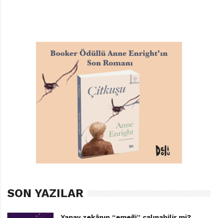
SON YAZILAR
Yapay zekânın “emeği” çalınabilir mi?