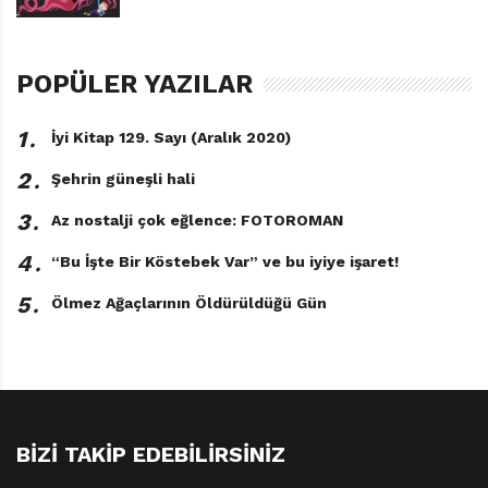
POPÜLER YAZILAR
1․
İyi Kitap 129. Sayı (Aralık 2020)
2․
Şehrin güneşli hali
3․
Az nostalji çok eğlence: FOTOROMAN
4․
“Bu İşte Bir Köstebek Var” ve bu iyiye işaret!
5․
Ölmez Ağaçlarının Öldürüldüğü Gün
BIZI TAKIP EDEBILIRSINIZ