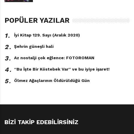
POPÜLER YAZILAR
1․
İyi Kitap 129. Sayı (Aralık 2020)
2․
Şehrin güneşli hali
3․
Az nostalji çok eğlence: FOTOROMAN
4․
“Bu İşte Bir Köstebek Var” ve bu iyiye işaret!
5․
Ölmez Ağaçlarının Öldürüldüğü Gün
BIZI TAKIP EDEBILIRSINIZ