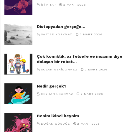
İYI KITAP
2 MART 2026
Distopyadan gerçeğe…
SAFTER KORKMAZ
2 MART 2026
Çok komiklik, az felsefe ve insanım diye
dolaşan bir robot…
SUZAN GERIDÖNMEZ
2 MART 2026
Nedir gerçek?
CEYHAN USANMAZ
2 MART 2026
Benim ikinci beynim
DOĞAN GÜNDÜZ
2 MART 2026