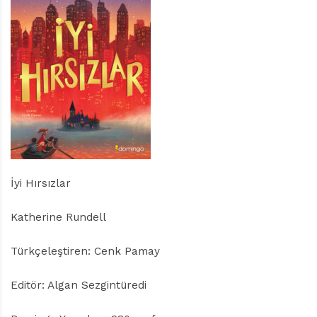
r
ı
D
e
r
g
i
s
i
İyi Hırsızlar
Katherine Rundell
Türkçeleştiren: Cenk Pamay
Editör: Algan Sezgintüredi