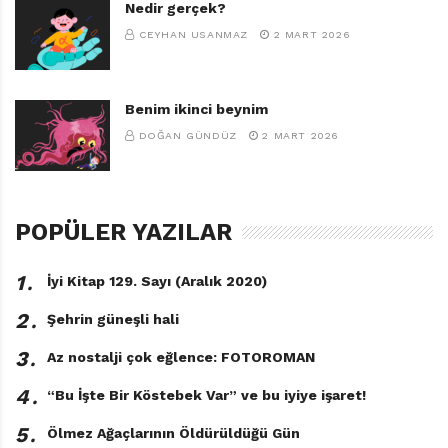
Nedir gerçek?
CEYHAN USANMAZ
2 MART 2026
Benim ikinci beynim
DOĞAN GÜNDÜZ
2 MART 2026
POPÜLER YAZILAR
1․
İyi Kitap 129. Sayı (Aralık 2020)
2․
Şehrin güneşli hali
3․
Az nostalji çok eğlence: FOTOROMAN
4․
“Bu İşte Bir Köstebek Var” ve bu iyiye işaret!
5․
Ölmez Ağaçlarının Öldürüldüğü Gün