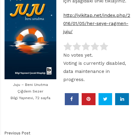
r
için aşağıdaki linki tıklayınız.
ı
D
http://iyikitap.net/index.php/2
e
016/01/05/her-seye-ragmen-
r
juju/
g
i
s
i
No votes yet.
Voting is currently disabled,
data maintenance in
progress.
Juju – Beni Unutma
Çiğdem Sezer
Bilgi Yayınevi, 72 sayfa
Previous Post