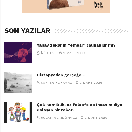
SON YAZILAR
Yapay zekânın “emeği” çalınabilir mi?
İYI KITAP
2 MART 2026
Distopyadan gerçeğe…
SAFTER KORKMAZ
2 MART 2026
Çok komiklik, az felsefe ve insanım diye
dolaşan bir robot…
SUZAN GERIDÖNMEZ
2 MART 2026