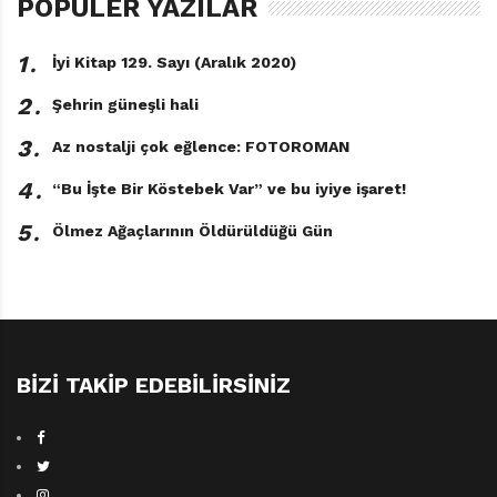
POPÜLER YAZILAR
1․
İyi Kitap 129. Sayı (Aralık 2020)
2․
Şehrin güneşli hali
3․
Az nostalji çok eğlence: FOTOROMAN
4․
“Bu İşte Bir Köstebek Var” ve bu iyiye işaret!
5․
Ölmez Ağaçlarının Öldürüldüğü Gün
BIZI TAKIP EDEBILIRSINIZ