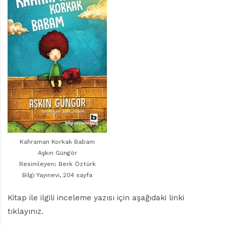
r
ı
D
e
r
g
i
s
i
Kahraman Korkak Babam
Aşkın Güngör
Resimleyen: Berk Öztürk
Bilgi Yayınevi, 204 sayfa
Kitap ile ilgili inceleme yazısı için aşağıdaki linki
tıklayınız.