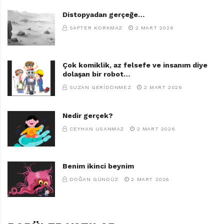
Distopyadan gerçeğe…
SAFTER KORKMAZ
2 MART 2026
Çok komiklik, az felsefe ve insanım diye
dolaşan bir robot…
SUZAN GERIDÖNMEZ
2 MART 2026
Nedir gerçek?
CEYHAN USANMAZ
2 MART 2026
Benim ikinci beynim
DOĞAN GÜNDÜZ
2 MART 2026