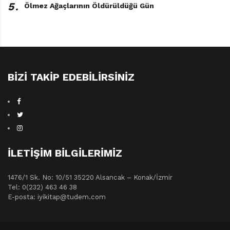
5․
Ölmez Ağaçlarının Öldürüldüğü Gün
BIZI TAKIP EDEBILIRSINIZ
İLETIŞIM BILGILERIMIZ
1476/1 Sk. No: 10/51 35220 Alsancak – Konak/İzmir
Tel: 0(232) 463 46 38
E-posta: iyikitap@tudem.com