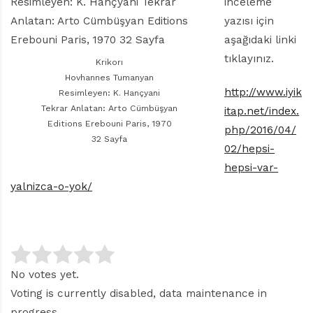
r
inceleme
ı
yazısı için
D
aşağıdaki linki
e
tıklayınız.
r
Krikorı
g
Hovhannes Tumanyan
i
http://www.iyik
Resimleyen: K. Hançyani
s
Tekrar Anlatan: Arto Cümbüşyan
itap.net/index.
i
Editions Erebouni Paris, 1970
php/2016/04/
32 Sayfa
02/hepsi-
hepsi-var-
yalnizca-o-yok/
No votes yet.
Voting is currently disabled, data maintenance in
progress.