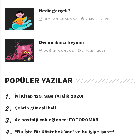
Nedir gerçek?
CEYHAN USANMAZ
2 MART 2026
Benim ikinci beynim
DOĞAN GÜNDÜZ
2 MART 2026
POPÜLER YAZILAR
1․
İyi Kitap 129. Sayı (Aralık 2020)
2․
Şehrin güneşli hali
3․
Az nostalji çok eğlence: FOTOROMAN
4․
“Bu İşte Bir Köstebek Var” ve bu iyiye işaret!