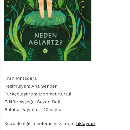
r
ı
D
e
r
g
i
s
i
Fran Pintadera
Resimleyen: Ana Sender
Türkçeleştiren: Mehmet Kurtul
Editör: Ayşegül Sözen Dağ
Bulutsu Yayınları, 40 sayfa
Kitap ile ilgili inceleme yazısı için
tıklayınız
.