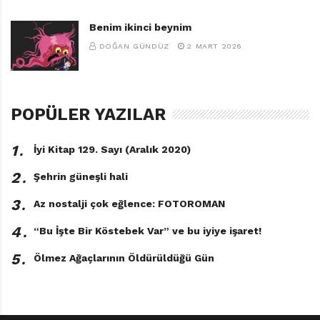
Benim ikinci beynim
DOĞAN GÜNDÜZ
2 MART 2026
POPÜLER YAZILAR
1․
İyi Kitap 129. Sayı (Aralık 2020)
2․
Şehrin güneşli hali
3․
Az nostalji çok eğlence: FOTOROMAN
4․
“Bu İşte Bir Köstebek Var” ve bu iyiye işaret!
5․
Ölmez Ağaçlarının Öldürüldüğü Gün