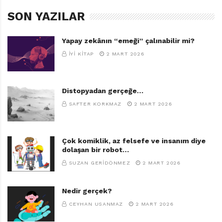
SON YAZILAR
Yapay zekânın “emeği” çalınabilir mi?
İYI KITAP
2 MART 2026
Distopyadan gerçeğe…
SAFTER KORKMAZ
2 MART 2026
Çok komiklik, az felsefe ve insanım diye
dolaşan bir robot…
SUZAN GERIDÖNMEZ
2 MART 2026
Nedir gerçek?
CEYHAN USANMAZ
2 MART 2026