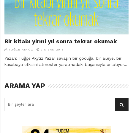
r
ı
D
e
r
g
i
Bir kitabı yirmi yıl sonra tekrar okumak
s
TUĞÇE AKYÜZ
2 NISAN 2016
i
Yazan: Tuğçe Akyüz Yazar savaşın bir çocuğa, bir aileye, bir
kasabaya etkisini atmosfer yaratmadaki başarısıyla anlatıyor.…
ARAMA YAP