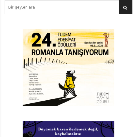
arkadaşın hayatını zorlaştırmaktadır.
Daniel ile Gracie, yine uzaklaştıkları bir günde,
ailelerinin tembihine uymazlar:
“Kuşçu’dan uzak durun”
;
küçüklüklerinden beri duydukları bir uyarıdır. Hem bu
ada toplumundaki herkes gibi onlar da tek başına
yaşayan tuhaf ihtiyar Kuşçu’yla ilgili anlatılan lanet
hikâyesinden nasiplerini almışlardır. Gracie’nin
babasına göre Kuşçu, bir zamanlar lanetli bir adada
yaşamıştır ve ona yaklaşanlar da lanetlenir. Sağduyulu
annesinin yorumu ise farklıdır:
“Ne zaman bir şeyler
ters gitse suçu Kuşçu’ya atıyorlar. Avlanacak ıstakoz mu
yok? Onun suçu. Patateslerde hastalık mı var? Onun
suçu. Biraz yarım akıllı olabilir, ama o kadar işte.”
Çocukların Kuşçu’ya dair izlenimleri korkutucudur. Koca
şapkası yüzüne gölge eden, savruk saçlarıyla yaban bir