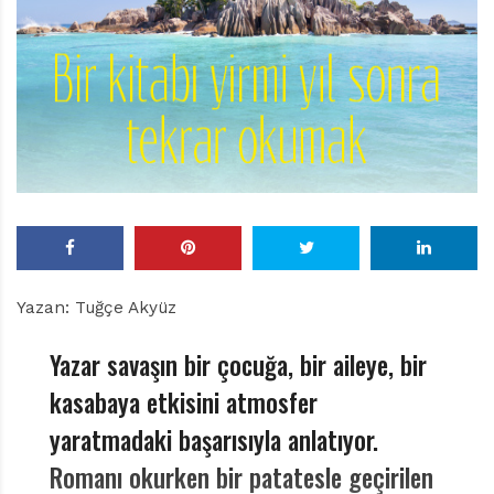
r
ı
D
e
r
g
i
s
i
Yazan: Tuğçe Akyüz
Yazar savaşın bir çocuğa, bir aileye, bir
kasabaya etkisini atmosfer
yaratmadaki başarısıyla anlatıyor.
Romanı okurken bir patatesle geçirilen