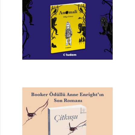
görünümü olan bu adam tam bir deliye benzemektedir
doğrusu. Ancak ihtiyarın, deniz kabuklarıyla kumsala
bıraktığı
“Yine gelin,”
mesajına yanıt vermeleri zor
olmaz. Kumlara yazarak kurdukları iletişim Gracie’ye
şöyle düşündürür:
“Her geçen gün ile birlikte bilgiye
olan açlığı daha da artıyordu. (…) Sanki kör bir adama
dünyayı tarif ediyorduk.”
Tam da hikâyenin burasında
aklım, Michael Morpurgo’nun
Issız Adanın Kralı
kitabına
kayıveriyor ve adada mahsur kalan çocukla, ihtiyar
Japon askerinin aynı dili konuşmamalarına rağmen
kurdukları iletişimi hatırlıyorum. Engelleri aşan iletişim,
şüphesiz yazarın değinmeyi en sevdiği konulardan biri.
Gracie ile Daniel, insanlardan kopuk, doğayla bir
yaşayan Kuşçu’yla kurdukları gizli dostluklarını
ilerlettikçe “savaşın kim galip gelirse gelsin kötü
olduğunu” öğrenirler. Kuşçu kimseyle iletişim kurmasa