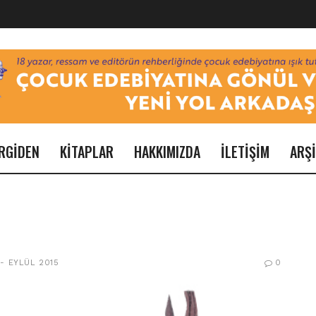
RGİDEN
KİTAPLAR
HAKKIMIZDA
İLETİŞİM
ARŞ
 - EYLÜL 2015
0