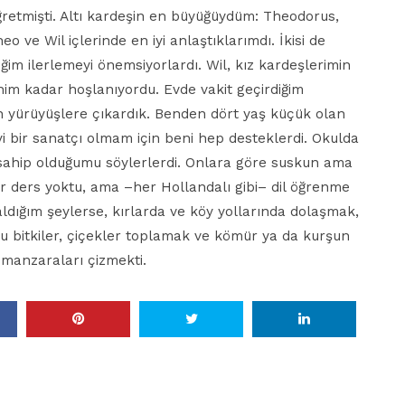
retmişti. Altı kardeşin en büyüğüydüm: Theodorus,
o ve Wil içlerinde en iyi anlaştıklarımdı. İkisi de
im ilerlemeyi önemsiyorlardı. Wil, kız kardeşlerimin
m kadar hoşlanıyordu. Evde vakit geçirdiğim
un yürüyüşlere çıkardık. Benden dört yaş küçük olan
 bir sanatçı olmam için beni hep desteklerdi. Okulda
sahip olduğumu söylerlerdi. Onlara göre suskun ama
bir ders yoktu, ama –her Hollandalı gibi– dil öğrenme
dığım şeylerse, kırlarda ve köy yollarında dolaşmak,
 bitkiler, çiçekler toplamak ve kömür ya da kurşun
manzaraları çizmekti.