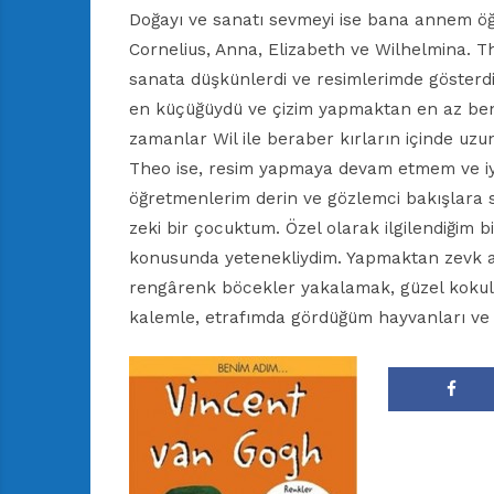
Doğayı ve sanatı sevmeyi ise bana annem öğ
Cornelius, Anna, Elizabeth ve Wilhelmina. The
sanata düşkünlerdi ve resimlerimde gösterdiğ
en küçüğüydü ve çizim yapmaktan en az beni
zamanlar Wil ile beraber kırların içinde uz
Theo ise, resim yapmaya devam etmem ve iyi
öğretmenlerim derin ve gözlemci bakışlara 
zeki bir çocuktum. Özel olarak ilgilendiğim 
konusunda yetenekliydim. Yapmaktan zevk al
rengârenk böcekler yakalamak, güzel kokulu
kalemle, etrafımda gördüğüm hayvanları ve 