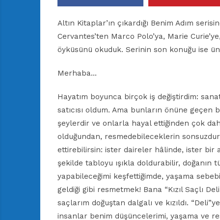
Altın Kitaplar’ın çıkardığı Benim Adım seris
Cervantes’ten Marco Polo’ya, Marie Curie’y
öyküsünü okuduk. Serinin son konuğu ise ü
Merhaba…
Hayatım boyunca birçok iş değiştirdim: sana
satıcısı oldum. Ama bunların önüne geçen b
şeylerdir ve onlarla hayal ettiğinden çok daha
olduğundan, resmedebileceklerin sonsuzdur. F
ettirebilirsin: ister daireler hâlinde, ister bi
şekilde tabloyu ışıkla doldurabilir, doğanın
yapabileceğimi keşfettiğimde, yaşama sebeb
geldiği gibi resmetmek! Bana “Kızıl Saçlı Del
saçlarım doğuştan dalgalı ve kızıldı. “Deli”
insanlar benim düşüncelerimi, yaşama ve r