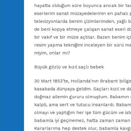
hayatta olduğum süre boyunca ancak bir tan
eserlerim sanat müzayedelerinin en pahalı 
televizyonlarda benim çizimlerimden, yağlı 
de beni kopya etmeye çalışan sanat eseri d
bir vakıf ve bir müze açtılar. Bazen benim iç
resim yapma tekniğimi inceleyen bir sürü maka
miyim, onlar mı?
Büyük gözlü ve kızıl saçlı bebek
30 Mart 1853’te, Hollanda’nın Brabant bölge
kasabada dünyaya geldim. Saçları kızıl ve da
doğmaz ailemin gururu olmuştum. Babamın ad
kalpli, ama sert ve tutucu insanlardı. Babam k
olmayı ve yaptığım her işe tüm gücüm ve ist
babamla iyi geçinemez, hatta zaman zaman tar
Kararlarıma hep destek olur, babamla kavga 