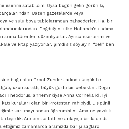
e eserimi satabildim. Oysa bugün gelin görün ki,
parçalarından! Bazen gazetelerde veya
boya ve sulu boya tablolarımdan bahsederler. Ha, bir
olandırıcılarından. Doğduğum ülke Hollanda’da adıma
in anma törenleri düzenliyorlar. Ayrıca eserlerimi ve
le ve kitap yazıyorlar. Şimdi siz söyleyin, “deli” ben
sine bağlı olan Groot Zundert adında küçük bir
lgalı, uzun suratlı, büyük gözlü bir bebektim. Doğar
ı Theodorus, anneminkiyse Anna Cornelia idi. İyi
atı kuralları olan bir Protestan rahibiydi. Disiplinli
eğimle sarılmayı ondan öğrenmiştim. Ama ne yazık ki
tışırdık. Annem ise tatlı ve anlayışlı bir kadındı.
ettiğimiz zamanlarda aramızda barışı sağlardı.