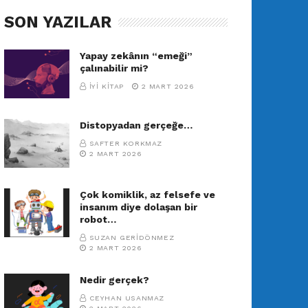
SON YAZILAR
Yapay zekânın “emeği”
çalınabilir mi?
İYI KITAP
2 MART 2026
Distopyadan gerçeğe…
SAFTER KORKMAZ
2 MART 2026
Çok komiklik, az felsefe ve
insanım diye dolaşan bir
robot…
SUZAN GERIDÖNMEZ
2 MART 2026
Nedir gerçek?
CEYHAN USANMAZ