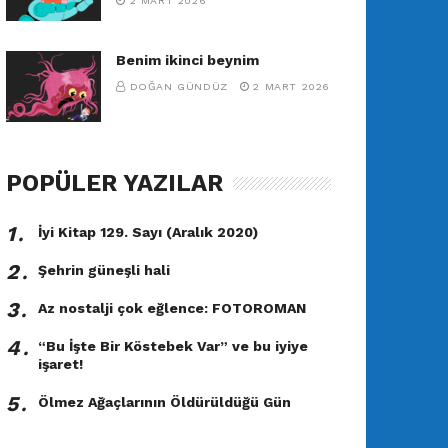
2 MART 2026
Benim ikinci beynim
DOĞAN GÜNDÜZ
2 MART 2026
POPÜLER YAZILAR
1․
İyi Kitap 129. Sayı (Aralık 2020)
2․
Şehrin güneşli hali
3․
Az nostalji çok eğlence: FOTOROMAN
4․
“Bu İşte Bir Köstebek Var” ve bu iyiye
işaret!
5․
Ölmez Ağaçlarının Öldürüldüğü Gün