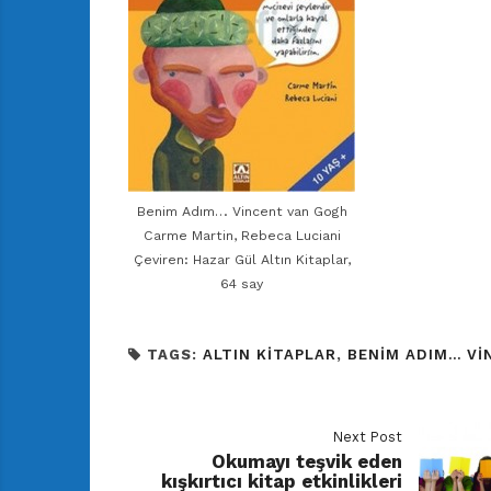
Benim Adım… Vincent van Gogh
Carme Martin, Rebeca Luciani
Çeviren: Hazar Gül Altın Kitaplar,
64 say
TAGS:
ALTIN KITAPLAR
,
BENIM ADIM... V
Next Post
Okumayı teşvik eden
kışkırtıcı kitap etkinlikleri