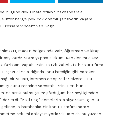
inde bugüne dek Einstein’dan Shakespeare’e,
e, Guttenberg’e pek çok önemli şahsiyetin yaşam
nlü ressam Vincent Van Gogh.
t simsarı, maden bölgesinde vaiz, öğretmen ve kitap
ir şey vardı: resim yapma tutkum. Renkler mucizevi
 fazlasını yapabilirsin. Farklı kalınlıkta bir sürü fırça
ırçayı eline aldığında, onu istediğin gibi hareket
r aşağı bir yukarı, istersen de spiraller çizerek. Bu
 tüm gücünü resmine yansıtabilirsin. Ben bunu
imi de artık bulmuştum: gördüğüm her şeyi içimden
i” derlerdi. “Kızıl Saç” demelerini anlıyordum, çünkü
ye gelince, o bambaşka bir konu. Etrafımı saran
esmetme şeklimi anlayamıyorlardı. Tam da bu yüzden