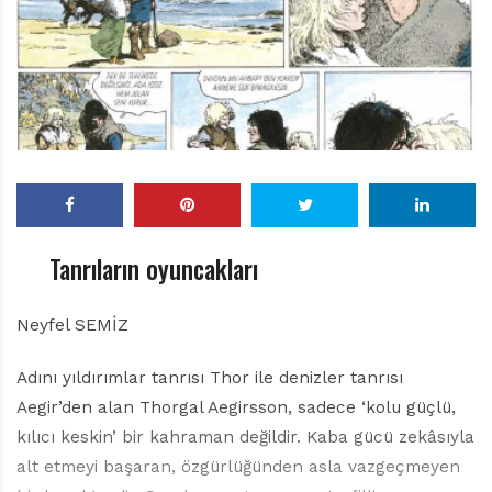
r
ı
D
e
r
g
i
s
i
Tanrıların oyuncakları
Neyfel SEMİZ
Adını yıldırımlar tanrısı Thor ile denizler tanrısı
Aegir’den alan Thorgal Aegirsson, sadece ‘kolu güçlü,
kılıcı keskin’ bir kahraman değildir. Kaba gücü zekâsıyla
alt etmeyi başaran, özgürlüğünden asla vazgeçmeyen