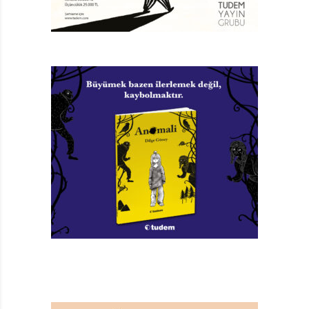
Aegirsson’ adını verirler. Bu ad yıldırımlar tanrısı Thor
ile denizler tanrısı Aegir’in birleşimidir. Gerçekte ise
Thorgal, yıldızlardan gelmiş bir ırkın son temsilcisidir.
Vikingler tarafından büyütülen Thorgal mükemmel bir
okçu, yetenekli ve cesur bir savaşçı olarak yetişir.
Thorgal’ın ilk macerası Yıldızların Çocuğu’nda
kahramanın kökeni anlatılır. Vikingler tarafından
bulunuşu, yetiştirilişi, küçük bir çocukken yaşadıkları…
Macera, Thorgal’ın anne ve babasıyla ilgili gerçeği
öğrenişiyle biter.
KÖTÜLER PUSUDA
Okurun tanık olmadığı bir zamanda Yıldızların Çocuğu
Thorgal büyür ve Viking kralının kızı Aaricia ile evlenir.
İkinci macera Alinoe’de ise onu artık bir baba ve eş
olarak görürüz. Bu macera, Thorgal’ın macerasından
çok oğlu Jolan ve Aaricia ile ilgilidir. Üçüncü macera