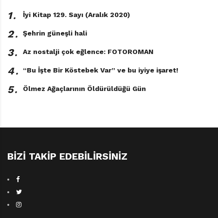
basılmıştı.
1․
İyi Kitap 129. Sayı (Aralık 2020)
2․
Şehrin güneşli hali
Türkiye’de 1980’lerin başında Tercüman Çocuk
dergisinin en sevilen çizgi romanlarından olan Thorgal
3․
Az nostalji çok eğlence: FOTOROMAN
yıllar içerisinde unutuldu. Daha sonraları Remzi
4․
“Bu İşte Bir Köstebek Var” ve bu iyiye işaret!
Kitabevi, Thorgal’ın serüvenlerini yayımlamaya başladı,
5․
beş macera yayımlandıktan sonra nedendir bilinmez
Ölmez Ağaçlarının Öldürüldüğü Gün
arkası gelmedi. Umarız Çizgi Düşler, Thorgal’ın tüm
maceralarını yayımlar.
BIZI TAKIP EDEBILIRSINIZ