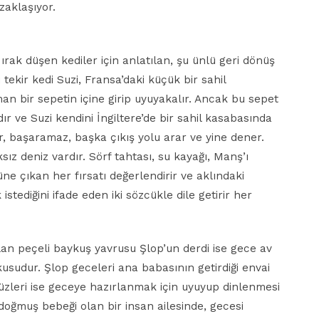
zaklaşıyor.
rak düşen kediler için anlatılan, şu ünlü geri dönüş
ekir kedi Suzi, Fransa’daki küçük bir sahil
 bir sepetin içine girip uyuyakalır. Ancak bu sepet
r ve Suzi kendini İngiltere’de bir sahil kasabasında
r, başaramaz, başka çıkış yolu arar ve yine dener.
z deniz vardır. Sörf tahtası, su kayağı, Manş’ı
e çıkan her fırsatı değerlendirir ve aklındaki
tediğini ifade eden iki sözcükle dile getirir her
n peçeli baykuş yavrusu Şlop’un derdi ise gece av
sudur. Şlop geceleri ana babasının getirdiği envai
düzleri ise geceye hazırlanmak için uyuyup dinlenmesi
oğmuş bebeği olan bir insan ailesinde, gecesi