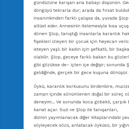
gündüzüne karışan ana babayı düşünün. Gece 
döngüyü tekrarla dur; arada da fırsat buldukç
insanınkinden farklı çalışsa da, yuvada Şlop 
altüst eder. Annesinin itelemesiyle kısa uç
dönen Şlop, tanıştığı insanlarla karanlık ha
fişekleri izleyen bir çocuk için heyecan veri
isteyen yaşlı bir kadın için şefkatli, bir başk
olabilir. Şlop, geceye farklı bakan bu gözler
gibi gözükse de– içten içe değişir; sonunda 
geldiğinde, gerçek bir gece kuşuna dönüşür.
Öykü, karanlık korkusunu birdenbire, mucize
zaman içinde sönümlenen doğal bir süreç ola
deneyim… Ve sonunda koca göbekli, çarpık ba
kanat açar. Suzi ve Şlop ile tanışanları,
dizinin yayımlanacak diğer kitaplarındaki ya
söyleyecek sözü, anlatacak öyküsü, bir yığın