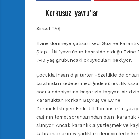
r
ı
Korkusuz ‘yavru’lar
D
e
r
Şiirsel TAŞ
g
i
Evine dönmeye çalışan kedi Suzi ve karanl
s
Şlop… İki ‘yavru’nun başrolde olduğu Evine
i
7-10 yaş grubundaki okuyucuları bekliyor.
Çocukla insan dışı türler –özellikle de onlar
tarafından zedelenmediğinde süreklilik kazan
çocuk edebiyatına başarıyla taşıyan bir dizini
Karanlıktan Korkan Baykuş ve Evine
Dönmek İsteyen Kedi. Jill Tomlinson’ın yazıp
çağının temel sorunlarından olan ‘karanlık
alınıyor. Ancak karanlıkla yüzleşmek ve ka
kahramanların yaşadıkları deneyimlerle kend