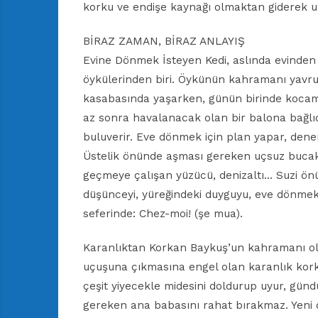
korku ve endişe kaynağı olmaktan giderek u
BİRAZ ZAMAN, BİRAZ ANLAYIŞ
Evine Dönmek İsteyen Kedi, aslında evinden ı
öykülerinden biri. Öykünün kahramanı yavru t
kasabasında yaşarken, günün birinde kocaman
az sonra havalanacak olan bir balona bağlıdı
buluverir. Eve dönmek için plan yapar, dene
Üstelik önünde aşması gereken uçsuz bucaksı
geçmeye çalışan yüzücü, denizaltı… Suzi önün
düşünceyi, yüreğindeki duyguyu, eve dönmek is
seferinde: Chez-moi! (şe mua).
Karanlıktan Korkan Baykuş’un kahramanı ola
uçuşuna çıkmasına engel olan karanlık korku
çeşit yiyecekle midesini doldurup uyur, gün
gereken ana babasını rahat bırakmaz. Yeni d