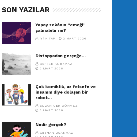
SON YAZILAR
Yapay zekânın “emeği”
çalınabilir mi?
İYI KITAP
2 MART 2026
Distopyadan gerçeğe…
SAFTER KORKMAZ
2 MART 2026
Çok komiklik, az felsefe ve
insanım diye dolaşan bir
robot…
SUZAN GERIDÖNMEZ
2 MART 2026
Nedir gerçek?
CEYHAN USANMAZ