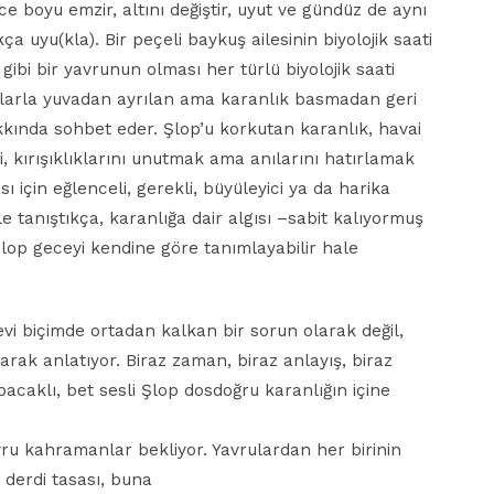
boyu emzir, altını değiştir, uyut ve gündüz de aynı
a uyu(kla). Bir peçeli baykuş ailesinin biyolojik saati
gibi bir yavrunun olması her türlü biyolojik saati
uşlarla yuvadan ayrılan ama karanlık basmadan geri
kkında sohbet eder. Şlop’u korkutan karanlık, havai
ci, kırışıklıklarını unutmak ama anılarını hatırlamak
ası için eğlenceli, gerekli, büyüleyici ya da harika
le tanıştıkça, karanlığa dair algısı –sabit kalıyormuş
Şlop geceyi kendine göre tanımlayabilir hale
vi biçimde ortadan kalkan bir sorun olarak değil,
rak anlatıyor. Biraz zaman, biraz anlayış, biraz
caklı, bet sesli Şlop dosdoğru karanlığın içine
vru kahramanlar bekliyor. Yavrulardan her birinin
 derdi tasası, buna