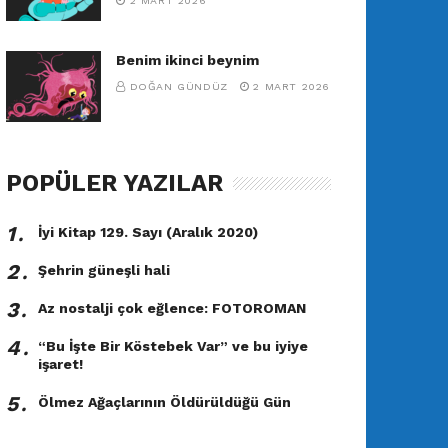
2 MART 2026
Benim ikinci beynim
DOĞAN GÜNDÜZ
2 MART 2026
POPÜLER YAZILAR
1․
İyi Kitap 129. Sayı (Aralık 2020)
2․
Şehrin güneşli hali
3․
Az nostalji çok eğlence: FOTOROMAN
4․
“Bu İşte Bir Köstebek Var” ve bu iyiye
işaret!
5․
Ölmez Ağaçlarının Öldürüldüğü Gün