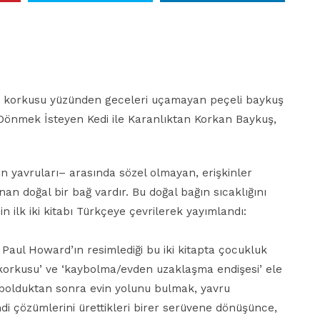
ık korkusu yüzünden geceleri uçamayan peçeli baykuş
 Dönmek İsteyen Kedi ile Karanlıktan Korkan Baykuş,
ın yavruları– arasında sözel olmayan, erişkinler
an doğal bir bağ vardır. Bu doğal bağın sıcaklığını
n ilk iki kitabı Türkçeye çevrilerek yayımlandı:
 Paul Howard’ın resimlediği bu iki kitapta çocukluk
 korkusu’ ve ‘kaybolma/evden uzaklaşma endişesi’ ele
ybolduktan sonra evin yolunu bulmak, yavru
i çözümlerini ürettikleri birer serüvene dönüşünce,