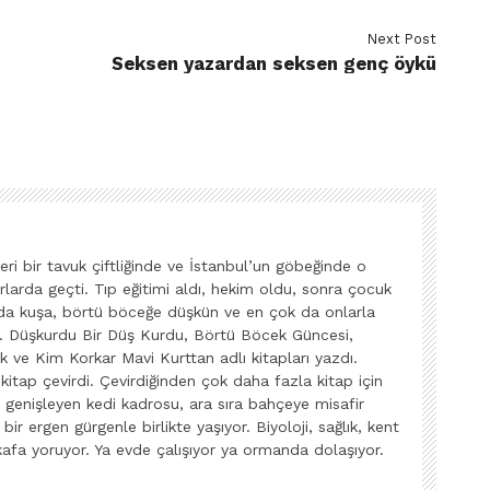
Next Post
Seksen yazardan seksen genç öykü
i bir tavuk çiftliğinde ve İstanbul’un göbeğinde o
larda geçti. Tıp eğitimi aldı, hekim oldu, sonra çocuk
rda kuşa, börtü böceğe düşkün ve en çok da onlarla
or. Düşkurdu Bir Düş Kurdu, Börtü Böcek Güncesi,
 ve Kim Korkar Mavi Kurttan adlı kitapları yazdı.
itap çevirdi. Çevirdiğinden çok daha fazla kitap için
kli genişleyen kedi kadrosu, ara sıra bahçeye misafir
bir ergen gürgenle birlikte yaşıyor. Biyoloji, sağlık, kent
kafa yoruyor. Ya evde çalışıyor ya ormanda dolaşıyor.