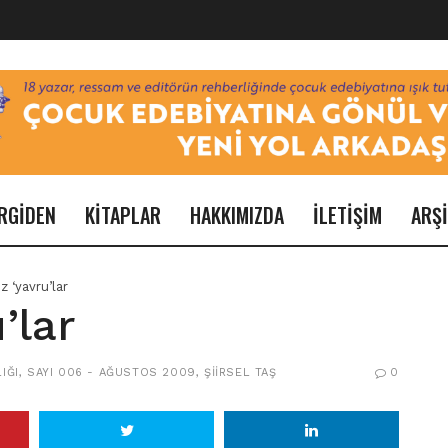
RGİDEN
KİTAPLAR
HAKKIMIZDA
İLETİŞİM
ARŞ
 ‘yavru’lar
’lar
IĞI
,
SAYI 006 - AĞUSTOS 2009
,
ŞIIRSEL TAŞ
0