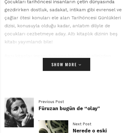
Çocukları tarihöncesi insanların çetin dünyasında
gezdirirken dostluk, sadakat, intikam gibi evrensel ve
çağlar ötesi konuları ele alan Tarihöncesi Günlükleri
dizisi, konusuyla olduğu kadar, anlatım diliyle de
çocukları cezbetmeye aday. Altı kitaplık dizinin beş
kitabı yayımlandı bile!
Bazı kitaplar insanı öylesine büyüler ki elinizden
SHOW MORE
bırakamaz, bir an önce bitirmek istersiniz. Bitirdiğinizde
de “Niye bitti?” diye üzülürsünüz. İşte, Kardeşim Kurt’la
başlayan dizi benim için öyle oldu.
Altı bin yıl öncesinin Kuzeybatı Avrupa’sı. Henüz her yer
Previous Post
orman. Vahşi hayvanlar, azgın sular, buz çölleri,
Füruzan bugün de “olay”
amansız kar fırtınaları… Ama insanlar doğayla
uzlaşmışlar. Avcılıkla, toplayıcılıkla geçiniyor, klanlar
Next Post
halinde yaşıyorlar: Kurt Klanı, Kuzgun Klanı, Somon
Nerede o eski