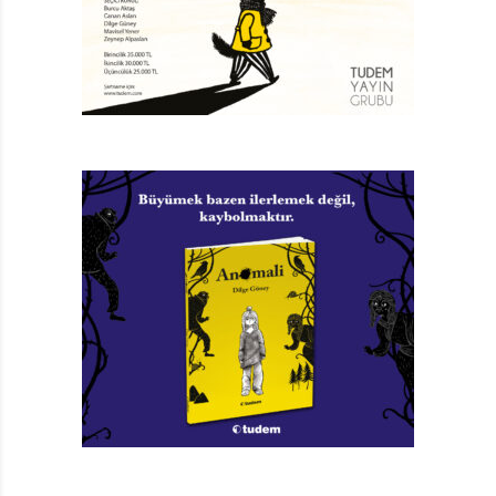
BAŞKA RUHLARDA GEZİNMEK
Güçlü, dirençli insanlar hepsi. Ama onların da iyileri,
kötüleri var. Hırslıları, bütün gücü kendi elinde
toplamak isteyenleri var. Dizi, bu iyilerle kötülerin
mücadelesi üzerine kurulu. İyilerin temsilcisi Torak adlı
bir erkek çocuk. O aslında Kurt Klanı’ndan. Bir kurt gibi
iz sürüyor. Hatta kurtların dilinden anlıyor ve onlarla
konuşabiliyor.
İkinci başkişi Kurt’un kendine özgü bir dili var: Suyun
adı, ‘Islak’. Sel sularına ‘Hızlı Islak’ diyor. Bir ‘Şimdi’ var,
bir de rüyalarında yaşadığı ‘Öteki Şimdi’. Ateşin adıysa
‘Sıcak-Isıran-Parlak Canavar’. Torak’a da ‘Uzun
Kuyruksuz’ adını uygun görüyor ve neredeyse hiç koku
alamadığı, kulakları iyi duymadığı için onu ‘Zavallı Uzun
Kuyruksuz’ diye niteliyor. Daha sonraları Kuzgun