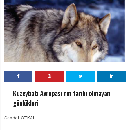
r
ı
D
e
r
g
i
s
i
Kuzeybatı Avrupası’nın tarihi olmayan
günlükleri
Saadet ÖZKAL