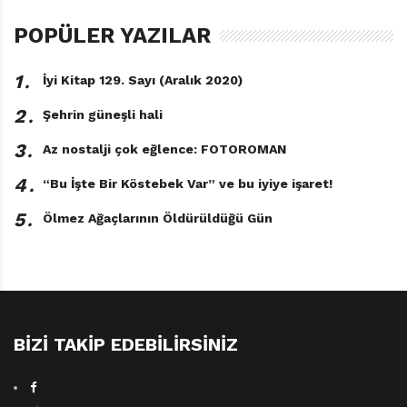
şanslı sayabilirler.
POPÜLER YAZILAR
* Michael Ende’nin Bitmeyecek Öykü yapıtının
çevirmeni.
1․
İyi Kitap 129. Sayı (Aralık 2020)
2․
Şehrin güneşli hali
3․
Az nostalji çok eğlence: FOTOROMAN
4․
“Bu İşte Bir Köstebek Var” ve bu iyiye işaret!
5․
Ölmez Ağaçlarının Öldürüldüğü Gün
Yemin Bozan
Michelle Paver
Çeviren: Ebru Sürmeli
BIZI TAKIP EDEBILIRSINIZ
Remzi Kitabevi / 240
sayfa