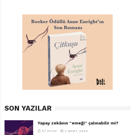
Klanı’ndan Renn onlara katıldığında, Kurt onu da ‘Dişi
Uzun Kuyruksuz’ adıyla anıyor.
İşte dizi, başta bu üç kişilik ekip olmak üzere,
tarihöncesi insanlarının çetin dünyasında, dostluk,
sadakat, ihanet, intikam, kötülükle mücadele gibi
evrensel konuları işliyor ve bunlar arasındaki sınırları
tartışıyor. Yazar Michelle Paver her roman için çeşitli
Kuzey Avrupa ülkelerinde, Grönland’da, Kanada’nın
kuzeyinde uzun araştırmalar yapmış. Bu nedenle, hiçbir
ayrıntı havada kalmıyor.
Her şeyin ‘ruhu’ var ve her şey kendince bir kişilik. Huş
ağaçları Torak’ın geçişini fısıldıyor birbirlerine. Bir
SON YAZILAR
sansar hırlayarak Torak’a uzak durmasını
söylüyor. Klan koruyucusu bir çığlıkla, Renn’e
Yapay zekânın “emeği” çalınabilir mi?
mücadelenin bitmediğini haber veriyor. Kimi kötü kişiler
İYI KITAP
2 MART 2026