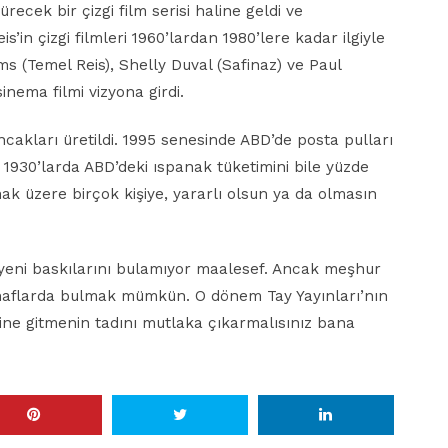
recek bir çizgi film serisi haline geldi ve
’in çizgi filmleri 1960’lardan 1980’lere kadar ilgiyle
ams (Temel Reis), Shelly Duval (Safinaz) ve Paul
inema filmi vizyona girdi.
uncakları üretildi. 1995 senesinde ABD’de posta pulları
. 1930’larda ABD’deki ıspanak tüketimini bile yüzde
ak üzere birçok kişiye, yararlı olsun ya da olmasın
yeni baskılarını bulamıyor maalesef. Ancak meşhur
sahaflarda bulmak mümkün. O dönem Tay Yayınları’nın
fine gitmenin tadını mutlaka çıkarmalısınız bana