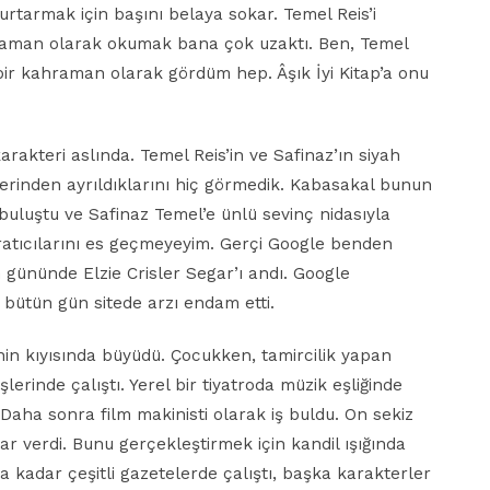
tarmak için başını belaya sokar. Temel Reis’i
hraman olarak okumak bana çok uzaktı. Ben, Temel
en bir kahraman olarak gördüm hep. Âşık İyi Kitap’a onu
arakteri aslında. Temel Reis’in ve Safinaz’ın siyah
irlerinden ayrıldıklarını hiç görmedik. Kabasakal bunun
buluştu ve Safinaz Temel’e ünlü sevinç nidasıyla
aratıcılarını es geçmeyeyim. Gerçi Google benden
m gününde Elzie Crisler Segar’ı andı. Google
a bütün gün sitede arzı endam etti.
’nin kıyısında büyüdü. Çocukken, tamircilik yapan
erinde çalıştı. Yerel bir tiyatroda müzik eşliğinde
. Daha sonra film makinisti olarak iş buldu. On sekiz
ar verdi. Bunu gerçekleştirmek için kandil ışığında
a kadar çeşitli gazetelerde çalıştı, başka karakterler