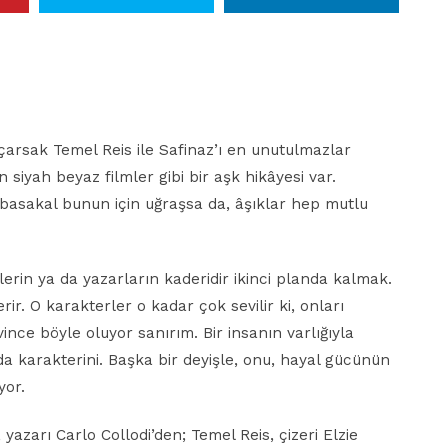
arsak Temel Reis ile Safinaz’ı en unutulmazlar
n siyah beyaz filmler gibi bir aşk hikâyesi var.
Kabasakal bunun için uğraşsa da, âşıklar hep mutlu
erin ya da yazarların kaderidir ikinci planda kalmak.
ir. O karakterler o kadar çok sevilir ki, onları
vince böyle oluyor sanırım. Bir insanın varlığıyla
a karakterini. Başka bir deyişle, onu, hayal gücünün
yor.
azarı Carlo Collodi’den; Temel Reis, çizeri Elzie