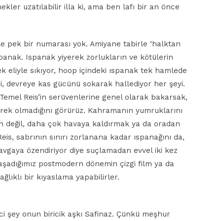
kler uzatılabilir illa ki, ama ben lafı bir an önce
yle pek bir numarası yok. Amiyane tabirle ‘halktan
 ıspanak. Ispanak yiyerek zorlukların ve kötülerin
k eliyle sıkıyor, hoop içindeki ıspanak tek hamlede
, devreye kas gücünü sokarak hallediyor her şeyi.
Temel Reis’in serüvenlerine genel olarak bakarsak,
rek olmadığını görürüz. Kahramanın yumruklarını
in değil, daha çok havaya kaldırmak ya da oradan
eis, sabrının sınırı zorlanana kadar ıspanağını da,
vgaya özendiriyor diye suçlamadan evvel iki kez
şadığımız postmodern dönemin çizgi film ya da
ğlıklı bir kıyaslama yapabilirler.
ci şey onun biricik aşkı Safinaz. Çünkü meşhur