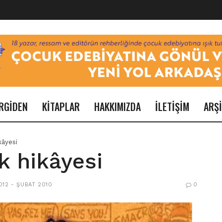
RGİDEN
KİTAPLAR
HAKKIMIZDA
İLETİŞİM
ARŞ
kâyesi
şk hikâyesi
012 - ŞUBAT 2010
0