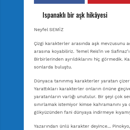
Ispanaklı bir aşk hikâyesi
Neyfel SEMİZ
Çizgi karakterler arasında aşk mevzusunu aç
arasına koyabiliriz. Temel Reis’in ve Safinaz’ı
Birbirlerinden ayrıldıklarını hiç görmedik. 
sonlarda buluştu.
Dünyaca tanınmış karakterler yaratan çizerl
Yarattıkları karakterler onların önüne geçiver
yaratanların varlığı unutulur. Bir şeyi çok se
sınırlamak istemiyor kimse kahramanını ya d
gökyüzünden fani dünyaya indirmeye kıyamı
Yazarından ünlü karakter deyince… Pinokyo, y