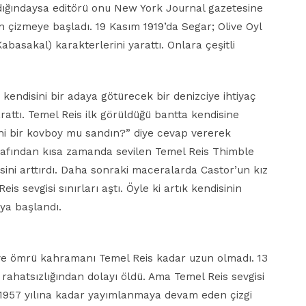
ladığındaysa editörü onu New York Journal gazetesine
 çizmeye başladı. 19 Kasım 1919’da Segar; Olive Oyl
basakal) karakterlerini yarattı. Onlara çeşitli
kendisini bir adaya götürecek bir denizciye ihtiyaç
rattı. Temel Reis ilk görüldüğü bantta kendisine
ni bir kovboy mu sandın?” diye cevap vererek
arafından kısa zamanda sevilen Temel Reis Thimble
ni arttırdı. Daha sonraki maceralarda Castor’un kız
eis sevgisi sınırları aştı. Öyle ki artık kendisinin
ya başlandı.
ve ömrü kahramanı Temel Reis kadar uzun olmadı. 13
rahatsızlığından dolayı öldü. Ama Temel Reis sevgisi
 1957 yılına kadar yayımlanmaya devam eden çizgi