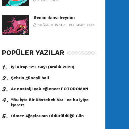
2 MART 2026
Benim ikinci beynim
DOĞAN GÜNDÜZ
2 MART 2026
POPÜLER YAZILAR
1․
İyi Kitap 129. Sayı (Aralık 2020)
2․
Şehrin güneşli hali
3․
Az nostalji çok eğlence: FOTOROMAN
4․
“Bu İşte Bir Köstebek Var” ve bu iyiye
işaret!
5․
Ölmez Ağaçlarının Öldürüldüğü Gün