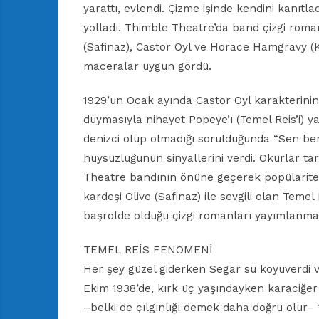
yarattı, evlendi. Çizme işinde kendini kanıt
yolladı. Thimble Theatre’da band çizgi roman
(Safinaz), Castor Oyl ve Horace Hamgravy (Ka
maceralar uygun gördü.
1929’un Ocak ayında Castor Oyl karakterinin 
duymasıyla nihayet Popeye’ı (Temel Reis’i) ya
denizci olup olmadığı sorulduğunda “Sen be
huysuzluğunun sinyallerini verdi. Okurlar t
Theatre bandının önüne geçerek popülaritesi
kardeşi Olive (Safinaz) ile sevgili olan Temel R
başrolde olduğu çizgi romanları yayımlanma
TEMEL REİS FENOMENİ
Her şey güzel giderken Segar su koyuverdi 
Ekim 1938’de, kırk üç yaşındayken karaciğer 
–belki de çılgınlığı demek daha doğru olur–