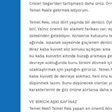
Crisler Segar’dan tartışmasız daha ünlü. Örne
Temel Reis’e getirmek istiyorum.
Temel Reis, otuz dört yaşında bir denizci. Ö
biri’. Yalnız önemli bir alameti farikası var:
üstesinden gelebiliyor. Konserve kutusunu te
ağzında. Ispanak sayesinde güçlenen denizci
Biraz kaba kuvvet söz konusu açıkçası ama 
bu kaba kuvvetin altında buzağı aramaya ge
devreye soktuğunda bunu birisini dövmek iç
uzaklaştırmak için yaptığını görürüz. Temel R
kaba kuvveti de devreye sokmaz. Yani onu ka
düşünmek lazım. Bunu düşünecek olanlar ya
karakterlerini de göz önüne alırlarsa daha sa
VE BİRİCİK AŞKI SAFİNAZ
Temel Reis’i Temel Reis yapan en önemli ikin