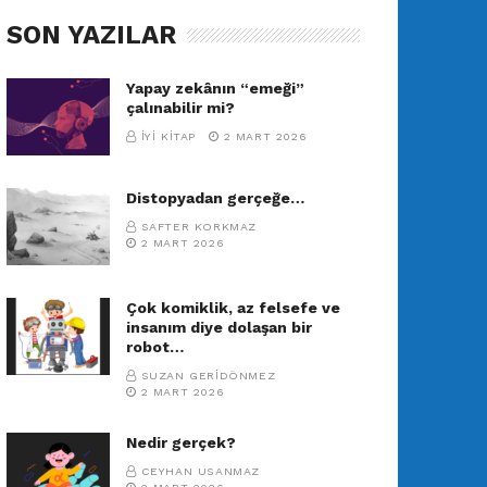
SON YAZILAR
Yapay zekânın “emeği”
çalınabilir mi?
İYI KITAP
2 MART 2026
Distopyadan gerçeğe…
SAFTER KORKMAZ
2 MART 2026
Çok komiklik, az felsefe ve
insanım diye dolaşan bir
robot…
SUZAN GERIDÖNMEZ
2 MART 2026
Nedir gerçek?
CEYHAN USANMAZ