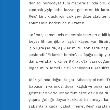
denizci neredeyse tüm maceralarında onu kur
ıspanak yiyip kaba kuvvet gösteren bir ka
Reis’i biricik aşkı için çok şeyi göze alabil
sokmamın nedeni de bu zaten.
Safinaz, Temel Reis maceralarının en etkili k
beyaz filmler gibi bir aşk hikâyesi var. Birb
için uğraşsa da, âşıklar mutlu sonlarda hep 
seslendi: “Erkekim benim”. İki âşığa dalıp y
daha vefakâr çıktı ve 8 Aralık’ta, yani doğu
logosunun Temel Reis’li versiyonu 8 Aralık’t
1894 yılında doğan Segar, Mississippi Nehiri
babasının yanında, duvar kâğıdı ve boyama işl
gösterilen vodviller ve filmlerde davul çaldı
yaşına geldiğindeyse karikatürist olmaya kar
sabahlara kadar çalıştı. Temel Reis’i yaratan