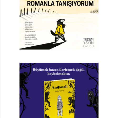
üslubu ve Arthur Robins’in çizimleriyle ilk iki kitap
hemen diğerinden ayrılıyor. O da ne! Ciyaaaak!
“Romantik sperm” başlığı altında spermlerin hareketini
ve işlevini anlatan bölümde kocaman kırmızı bir kalp
üzerine yerleşmiş, silindir şapkalı, elindeki kımızı gülü
koklayan bir sperm var (burada da mı kalp ve
gül?).Yazarın “yüzü kızaran tüm anababalara” ithaf
ettiği kitabın başarısı, esprili dilinde ve samimiyetinde
gizli. Bana Neler Oluyor? adlı kitap ise büyüme sancıları
çekenler için yazılmış. “Dünyanın en utandırıcı
sorularından bazılarına verilen yanıtlar” altbaşlığını
taşıyan kitapta, böyle bir kitaba ne gerek var
sorusunun yanıtını yazar şöyle vermiş: “Anababalar o
yaşlarını ve sorunlarını unutmuş olabilirler.
Öğretmenlerin yapacak başka işleri vardır.
Arkadaşlarınız da (çok biliyor görünseler de) genellikle