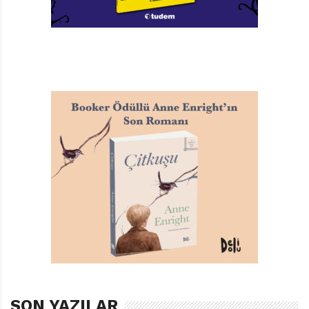
sizden daha çok şey bilmezler.” Bu kitapta, ergenlik
döneminde genç kız ve erkeğin bedeninde oluşan
fizyolojik değişiklikler anlatılıyor yine aynı mizahi üslup
korunarak.
Cinsellikle İlgili Merak Ettikleriniz ise ergenlik süreciyle
ilgili temel bilgileri veren ikinci kitabın ardından biraz
daha teknik konulara giriyor. Ergenliğe özgü bedensel
değişikliklerin daha ayrıntılı anlatılmasının ardından
“Tutulmak nedir?”, “Cinsel ilişki nedir?”, “Bebek sahibi
olmak”, “Hamilelik nasıl önlenir?” gibi konularla
ergenlik sırasındaki ve sonrasındaki cinsel hayata dair
temel ipuçları veriliyor. Kitabın sonunda yer alan
“Cinsellik konusunda bilinmesi gereken en önemli şey”
bölümünü es geçmemek lazım; özü itibariyle teknik
ayrıntılardan daha önemli bir bölüm burası ve uzunca
bir alıntıyı hak ediyor: “Cinsellik konusunda bilmeniz
SON YAZILAR