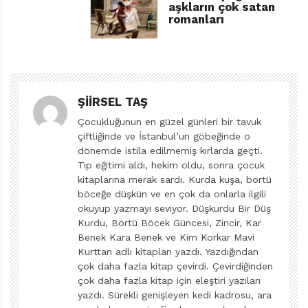
aşkların çok satan
bakarsak bakalım o gün en kırmızısından bir kalp-gül
romanları
ve gülkalp yığını dışında başka bir renk ve biçimle
karşılaşma şansımızın elimizden alınmasını…
Daha başından bu yazıya karşı yükselen “isteyen
kutlar, istemeyen kutlamaz” şeklindeki itiraz seslerini
ŞIIRSEL TAŞ
duyar gibiyim; pek tabii öyle ama aşkın/cinselliğin onca
Çocukluğunun en güzel günleri bir tavuk
doğallığına karşılık bunca ‘dayatma’ bir güne ve onun
çiftliğinde ve İstanbul’un göbeğinde o
dönemde istila edilmemiş kırlarda geçti.
beraberinde gelen ‘malum gün sektörü’ne karşı tepkimi
Tıp eğitimi aldı, hekim oldu, sonra çocuk
dile getirip de devam etmek varken, uslu çocuk
kitaplarına merak sardı. Kurda kuşa, börtü
olamadığım için özür falan dilemeyeceğim. Yine
böceğe düşkün ve en çok da onlarla ilgili
mümkünse kırmızı kalplerle gülleri kocaman bir koliye
okuyup yazmayı seviyor. Düşkurdu Bir Düş
Kurdu, Börtü Böcek Güncesi, Zincir, Kar
doldurup kenara kaldırıyorum (sığmıyor, direniyorlar
Benek Kara Benek ve Kim Korkar Mavi
ama ben yine de kolinin üstüne çıkarak tepiniyor,
Kurttan adlı kitapları yazdı. Yazdığından
hepsini bastırıyorum). Ortaya bir tahta sandık
çok daha fazla kitap çevirdi. Çevirdiğinden
çok daha fazla kitap için eleştiri yazıları
getiriyorum çeke çeke. Sandığı sürüklüyorum çünkü
yazdı. Sürekli genişleyen kedi kadrosu, ara
çok ağır: