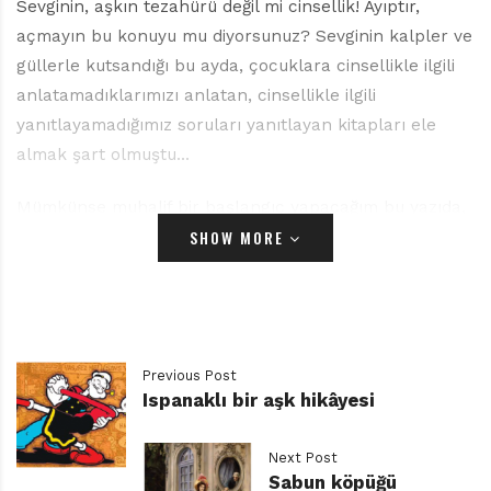
Sevginin, aşkın tezahürü değil mi cinsellik! Ayıptır,
açmayın bu konuyu mu diyorsunuz? Sevginin kalpler ve
güllerle kutsandığı bu ayda, çocuklara cinsellikle ilgili
anlatamadıklarımızı anlatan, cinsellikle ilgili
yanıtlayamadığımız soruları yanıtlayan kitapları ele
almak şart olmuştu…
Mümkünse muhalif bir başlangıç yapacağım bu yazıda,
SHOW MORE
hatta mümkün olmasa bile niyetim bu. Cüce Şubat’ın,
28 çektiğinde ilk yarısının son gününe, 29 çektiğinde
tam ortasındaki günedir muhalefetim. Düşünün! Malum
günün dayattığı alışveriş/tüketim paranoyasını, ülke
sınırları içinde kutlanan kutlu/uğurlu gün ve haftalar
Previous Post
silsilesine ben diyeyim 15, siz deyin 20 yıl öncesinde
Ispanaklı bir aşk hikâyesi
eklenmiş ve galiba (yanılıyorsam düzeltin lütfen) son 5-
10 yıldır iyice çığırından çıkmış olan Aziz Valentine
Next Post
gününün ruhumuzda açtığı derin yaraları, nereye
Sabun köpüğü