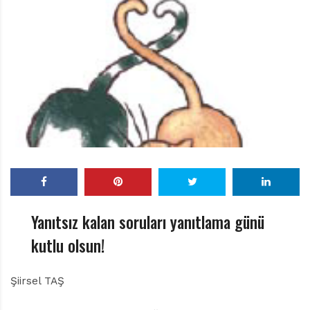
r
ı
D
e
r
g
i
s
i
Yanıtsız kalan soruları yanıtlama günü
kutlu olsun!
Şiirsel TAŞ