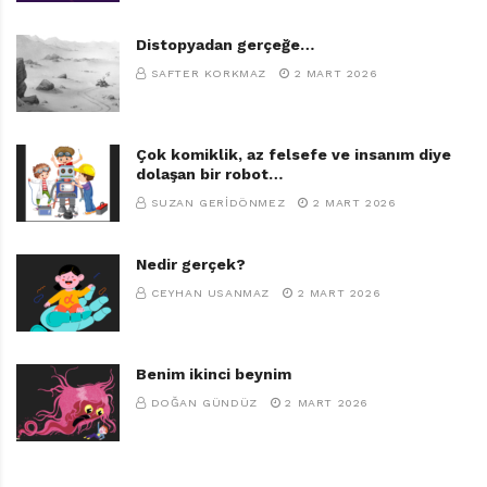
Atatürk’ü kendi çocuk gözünden anlatarak onun insani
Distopyadan gerçeğe…
portresinin çizilmesine katkıda bulunuyor.
SAFTER KORKMAZ
2 MART 2026
Çok komiklik, az felsefe ve insanım diye
dolaşan bir robot…
SUZAN GERIDÖNMEZ
2 MART 2026
Nedir gerçek?
Atatürk’ü Gördüm
CEYHAN USANMAZ
2 MART 2026
Ben Çocukken
Muzaffer İzgü
Bilgi Yayınları
Benim ikinci beynim
95 sayfa
DOĞAN GÜNDÜZ
2 MART 2026