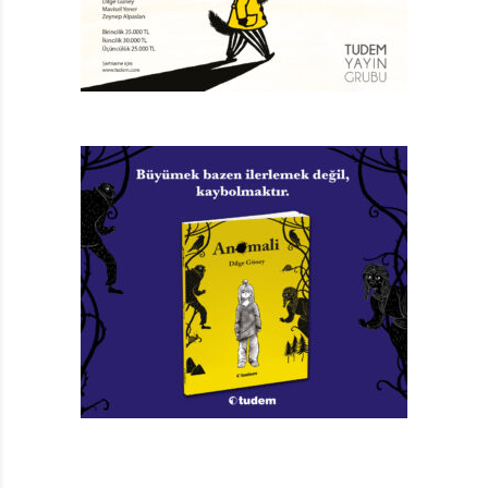
vermemiş bir insan.
Kitabın tamamı ve özellikle de Atatürk’ü Gördüm
hikâyesi o yılların izlerini ve o yılların düşüncelerini
taşıyor. Altı öyküden oluşan Atatürk’ü Gördüm’de
Muzaffer İzgü’nün çocukluğuna ilişkin renkli ve ilginç
anıları yer alıyor.
Kitabın ilk öyküsü “Atatürk’ü Gördüm” ve Muzaffer
İzgü’nün çocukluğunda Atatürk’le karşılaşmasını
anlatıyor. Atatürk Treni daha Ankara’ya varmadan
günler önce başlıyor küçük Muzaffer’in heyecanı. İlkin
rüyasında görüyor Atatürk’ü. Konuşma yaptığı kürsüye
çağırıyor Muzaffer’i ve herkese onu göstererek
sesleniyor, “Muzaffer benim arkadaşım” diyor… Tıpkı
Ülkü’nün olduğu gibi…