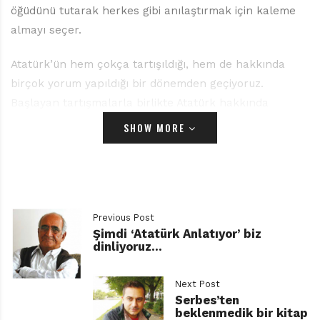
öğüdünü tutarak herkes gibi anılaştırmak için kaleme
almayı seçer.
Atatürk’ün hem çokça tartışıldığı, hem de hakkında
birçok yorum yapıldığı bir dönemden geçiyoruz.
Başlayan tartışmalarla birlikte Atatürk hakkında
yazılan kitaplar da arttı. Kitapları da birbirinden önemli
SHOW MORE
isimlerin yaptığı filmler izledi. Önce Can Dündar,
“Mustafa” adlı filmiyle Atatürk’ü her zamankinin aksine
tüm insani yönleriyle anlattı.
DÜŞLER ARASINDA
Previous Post
Şimdi ‘Atatürk Anlatıyor’ biz
Ama bu beraberinde itirazları da getirdi. Ardından Zülfü
dinliyoruz…
Livaneli Atatürk’ü çocukluğundan ölümüne kadar en
başarılı ve en kahraman yönleriyle anlattı. Filmin bir de
Next Post
ilk Atatürk filmi olma iddiası vardı. Hamdi Alkan 19
Serbes’ten
Mart’ta vizyona giren filmi “Dersimiz Atatürk” ile,
beklenmedik bir kitap