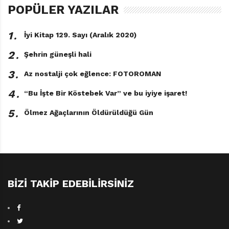
POPÜLER YAZILAR
1․
İyi Kitap 129. Sayı (Aralık 2020)
2․
Şehrin güneşli hali
3․
Az nostalji çok eğlence: FOTOROMAN
4․
“Bu İşte Bir Köstebek Var” ve bu iyiye işaret!
5․
Ölmez Ağaçlarının Öldürüldüğü Gün
BIZI TAKIP EDEBILIRSINIZ