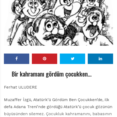
r
ı
D
e
r
g
i
s
i
Bir kahramanı gördüm çocukken…
Ferhat ULUDERE
Muzaffer İzgü, Atatürk’ü Gördüm Ben Çocukken’de, ilk
defa Adana Treni’nde gördüğü Atatürk’ü çocuk gözünün
büyüsünden silemez. Çocukluk kahramanını, babasının