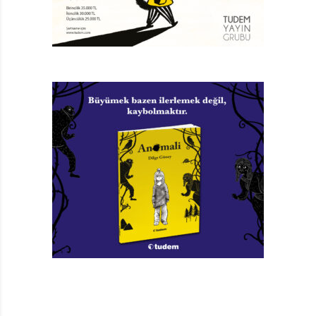
Atatürk’ü kendi ağzından dinliyor, bütün hayatını bir
film gibi izliyoruz… Öyle değil; kitap çıktığında Erdoğan
Yavaşlı telefon edip, Atatürk’ü ‘kendi dilinden’ ilk
anlatanın kendisi olduğunu anımsattı. Yavaşlı’nın
kitabını
görmemiştim. Yazı imecesine katıldığımı belirtmekle
yetindim. Atatürk’ü kendi dilinden anlatma genel bir
biçimdir; biçim herkese açıktır; önemli olan Atatürk’ün
üslubunu iyi kavrayıp doğru yansıtmaktır.
Sizce çocuklara Atatürk’ü ve hayatını anlatırken
yapılan en büyük yanlış nedir? Bu yanlış sadece
takınılan resmi tavırdan mı, yoksa onu iyi
anlayamamaktan mı kaynaklanıyor?
Atatürk Anlatıyor’u yazmamı Can Çocuk Yayın
Yönetmeni Samiye Öz önerdi. Tarihçi olmadığımı, bunu