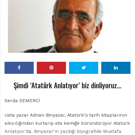
r
ı
D
e
r
g
i
s
i
Şimdi ‘Atatürk Anlatıyor’ biz dinliyoruz…
Serda SEMERCİ
Usta yazar Adnan Binyazar, Atatürk’ü tarih kitaplarının
sıkıcılığından kurtarıp ete kemiğe büründürüyor Atatürk
Anlatıyor’da. Binyazar’ın yazdığı biyografide Mustafa