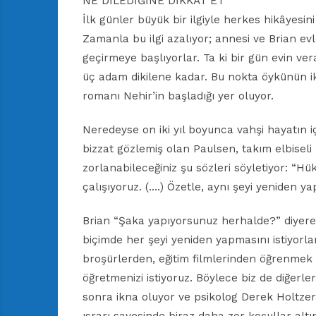
NE DİLEDİĞİNE DİKKAT ET
İlk günler büyük bir ilgiyle herkes hikâyesin
Zamanla bu ilgi azalıyor; annesi ve Brian ev
geçirmeye başlıyorlar. Ta ki bir gün evin ve
üç adam dikilene kadar. Bu nokta öykünün iki
romanı Nehir’in başladığı yer oluyor.
Neredeyse on iki yıl boyunca vahşi hayatın 
bizzat gözlemiş olan Paulsen, takım elbise
zorlanabileceğiniz şu sözleri söyletiyor: “H
çalışıyoruz. (….) Özetle, aynı şeyi yeniden ya
Brian “Şaka yapıyorsunuz herhalde?” diyerek
biçimde her şeyi yeniden yapmasını istiyorlar
broşürlerden, eğitim filmlerinden öğrenmek y
öğretmenizi istiyoruz. Böylece biz de diğerler
sonra ikna oluyor ve psikolog Derek Holtzer