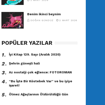
2 MART 2026
Benim ikinci beynim
DOĞAN GÜNDÜZ
2 MART 2026
POPÜLER YAZILAR
1․
İyi Kitap 129. Sayı (Aralık 2020)
2․
Şehrin güneşli hali
3․
Az nostalji çok eğlence: FOTOROMAN
4․
“Bu İşte Bir Köstebek Var” ve bu iyiye
işaret!
5․
Ölmez Ağaçlarının Öldürüldüğü Gün