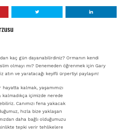
rzusu
adan kaç gün dayanabilirdiniz? Ormanın kendi
teslim olmayı mı? Denemeden öğrenmek için Gary
 atın ve yaratacağı keyifli ürpertiyi paylaşın!
ür hayatta kalmak, yaşamımızı
a kalmadıkça içimizde nerede
iliriz. Canımızı fena yakacak
duğumuz, hızla bize yaklaşan
ımızdan daha bağlı olduğumuzu
inlikte tepki verir tehlikelere