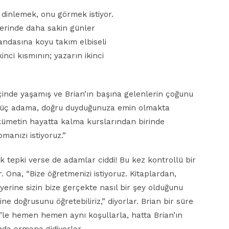
i dinlemek, onu görmek istiyor.
lerinde daha sakin günler
randasına koyu takım elbiseli
nci kısmının; yazarın ikinci
içinde yaşamış ve Brian’ın başına gelenlerin çoğunu
li üç adama, doğru duyduğunuza emin olmakta
ükümetin hayatta kalma kurslarından birinde
pmanızı istiyoruz.”
 tepki verse de adamlar ciddi! Bu kez kontrollü bir
. Ona, “Bize öğretmenizi istiyoruz. Kitaplardan,
erine sizin bize gerçekte nasıl bir şey olduğunu
ine doğrusunu öğretebiliriz,” diyorlar. Brian bir süre
’le hemen hemen aynı koşullarla, hatta Brian’ın