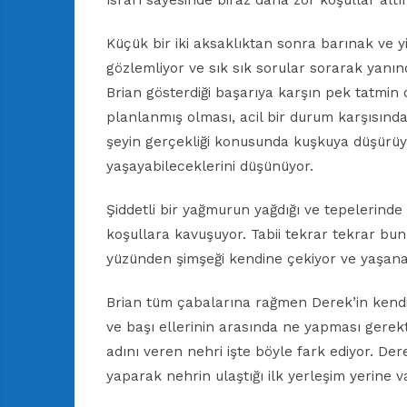
ısrarı sayesinde biraz daha zor koşullar alt
Küçük bir iki aksaklıktan sonra barınak ve 
gözlemliyor ve sık sık sorular sorarak yanında
Brian gösterdiği başarıya karşın pek tatmi
planlanmış olması, acil bir durum karşısında 
şeyin gerçekliği konusunda kuşkuya düşürüyo
yaşayabileceklerini düşünüyor.
Şiddetli bir yağmurun yağdığı ve tepelerinde
koşullara kavuşuyor. Tabii tekrar tekrar bu
yüzünden şimşeği kendine çekiyor ve yaşan
Brian tüm çabalarına rağmen Derek’in kendi
ve başı ellerinin arasında ne yapması gerek
adını veren nehri işte böyle fark ediyor. De
yaparak nehrin ulaştığı ilk yerleşim yerine