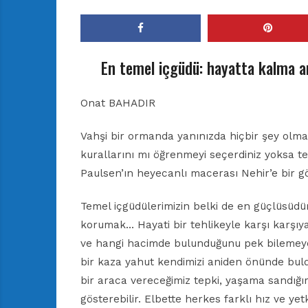
En temel içgüdü: hayatta kalma a
Onat BAHADIR
Vahşi bir ormanda yanınızda hiçbir şey olm
kurallarını mı öğrenmeyi seçerdiniz yoksa 
Paulsen’ın heyecanlı macerası Nehir’e bir göz
Temel içgüdülerimizin belki de en güçlüsüd
korumak… Hayati bir tehlikeyle karşı karşıy
ve hangi hacimde bulunduğunu pek bilemeyeb
bir kaza yahut kendimizi aniden önünde bul
bir araca vereceğimiz tepki, yaşama sandığ
gösterebilir. Elbette herkes farklı hız ve yetk