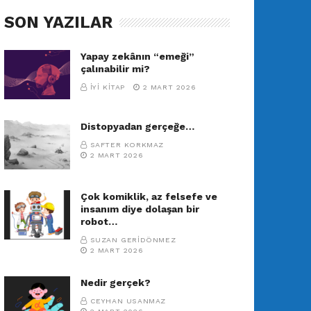
SON YAZILAR
Yapay zekânın “emeği”
çalınabilir mi?
İYI KITAP
2 MART 2026
Distopyadan gerçeğe…
SAFTER KORKMAZ
2 MART 2026
Çok komiklik, az felsefe ve
insanım diye dolaşan bir
robot…
SUZAN GERIDÖNMEZ
2 MART 2026
Nedir gerçek?
CEYHAN USANMAZ