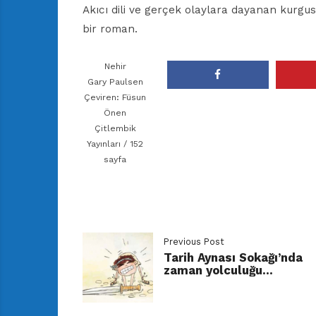
Akıcı dili ve gerçek olaylara dayanan kurgu
bir roman.
Nehir
Gary Paulsen
Çeviren: Füsun
Önen
Çitlembik
Yayınları / 152
sayfa
Previous Post
Tarih Aynası Sokağı’nda
zaman yolculuğu…