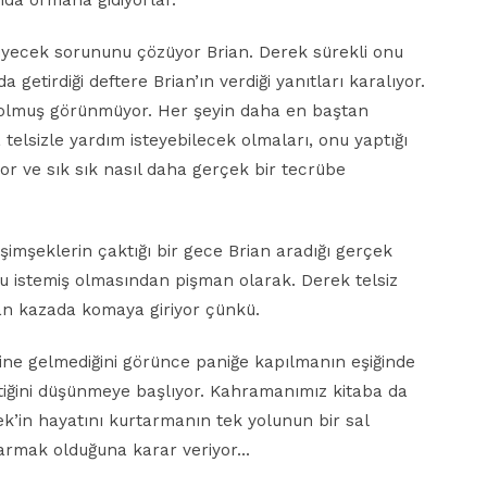
ında ormana gidiyorlar.
yiyecek sorununu çözüyor Brian. Derek sürekli onu
 getirdiği deftere Brian’ın verdiği yanıtları karalıyor.
n olmuş görünmüyor. Her şeyin daha en baştan
telsizle yardım isteyebilecek olmaları, onu yaptığı
r ve sık sık nasıl daha gerçek bir tecrübe
 şimşeklerin çaktığı bir gece Brian aradığı gerçek
nu istemiş olmasından pişman olarak. Derek telsiz
an kazada komaya giriyor çünkü.
ne gelmediğini görünce paniğe kapılmanın eşiğinde
tiğini düşünmeye başlıyor. Kahramanımız kitaba da
rek’in hayatını kurtarmanın tek yolunun bir sal
 varmak olduğuna karar veriyor…