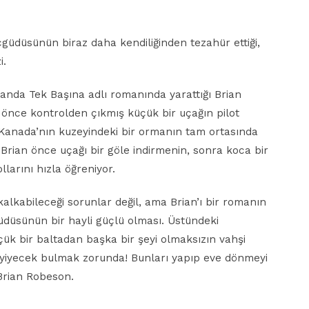
çgüdüsünün biraz daha kendiliğinden tezahür ettiği,
i.
manda Tek Başına adlı romanında yarattığı Brian
 önce kontrolden çıkmış küçük bir uçağın pilot
ı Kanada’nın kuzeyindeki bir ormanın tam ortasında
Brian önce uçağı bir göle indirmenin, sonra koca bir
larını hızla öğreniyor.
kalkabileceği sorunlar değil, ama Brian’ı bir romanın
düsünün bir hayli güçlü olması. Üstündeki
üçük bir baltadan başka bir şeyi olmaksızın vahşi
yiyecek bulmak zorunda! Bunları yapıp eve dönmeyi
Brian Robeson.