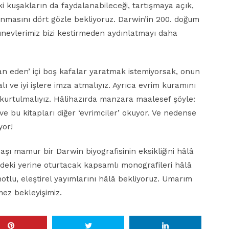
ki kuşakların da faydalanabileceği, tartışmaya açık,
nlanmasını dört gözle bekliyoruz. Darwin’in 200. doğum
ayınevlerimiz bizi kestirmeden aydınlatmayı daha
an eden’ içi boş kafalar yaratmak istemiyorsak, onun
lı ve iyi işlere imza atmalıyız. Ayrıca evrim kuramını
kurtulmalıyız. Hâlihazırda manzara maalesef şöyle:
r ve bu kitapları diğer ‘evrimciler’ okuyor. Ve nedense
yor!
başı mamur bir Darwin biyografisinin eksikliğini hâlâ
indeki yerine oturtacak kapsamlı monografileri hâlâ
 notlu, eleştirel yayımlarını hâlâ bekliyoruz. Umarım
ez bekleyişimiz.