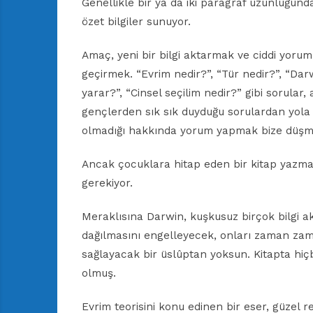
Genellikle bir ya da iki paragraf uzunluğun
özet bilgiler sunuyor.
Amaç, yeni bir bilgi aktarmak ve ciddi yorum
geçirmek. “Evrim nedir?”, “Tür nedir?”, “Dar
yarar?”, “Cinsel seçilim nedir?” gibi sorular,
gençlerden sık sık duyduğu sorulardan yola ç
olmadığı hakkında yorum yapmak bize düşme
Ancak çocuklara hitap eden bir kitap yazmak
gerekiyor.
Meraklısına Darwin, kuşkusuz birçok bilgi ak
dağılmasını engelleyecek, onları zaman zama
sağlayacak bir üslûptan yoksun. Kitapta hiç
olmuş.
Evrim teorisini konu edinen bir eser, güzel 