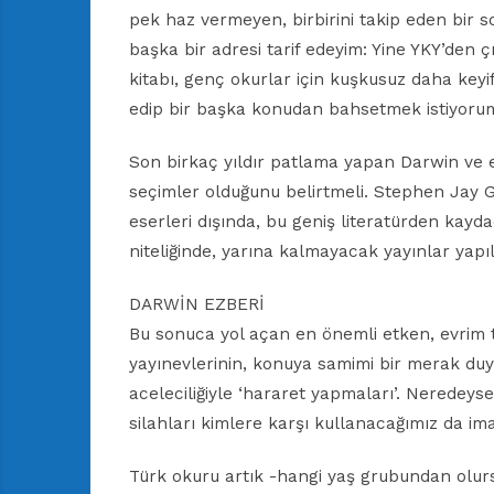
pek haz vermeyen, birbirini takip eden bir so
başka bir adresi tarif edeyim: Yine YKY’den çı
kitabı, genç okurlar için kuşkusuz daha keyi
edip bir başka konudan bahsetmek istiyoru
Son birkaç yıldır patlama yapan Darwin ve evr
seçimler olduğunu belirtmeli. Stephen Jay G
eserleri dışında, bu geniş literatürden kayd
niteliğinde, yarına kalmayacak yayınlar yapıl
DARWİN EZBERİ
Bu sonuca yol açan en önemli etken, evrim teor
yayınevlerinin, konuya samimi bir merak du
aceleciliğiyle ‘hararet yapmaları’. Neredeys
silahları kimlere karşı kullanacağımız da ima e
Türk okuru artık -hangi yaş grubundan olur