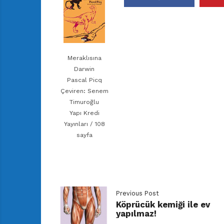
Meraklısına
Darwin
Pascal Picq
Çeviren: Senem
Timuroğlu
Yapı Kredi
Yayınları / 108
sayfa
Previous Post
Köprücük kemiği ile ev
yapılmaz!