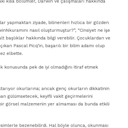
daki kısa bölümler, Darwin ve çalışmaları hakkında
lar yapmaktan ziyade, bilinenleri hızlıca bir gözden
winNkuramını nasıl oluşturmuştur?”, “Cinsiyet ne işe
 alt başlıklar hakkında bilgi verebilir. Çocuklardan ve
ıkan Pascal Picq’in, başarılı bir bilim adamı olup
z elbette.
 konusunda pek de iyi olmadığını itiraf etmek
tarıyor okurlarına; ancak genç okurların dikkatinin
n gülümsetecek, keyifli vakit geçirmelerini
bir görsel malzemenin yer almaması da bunda etkili
resimlerle bezenebilirdi. Hal böyle olunca, okunması