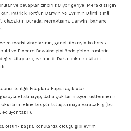
rular ve cevaplar zinciri kalıyor geriye. Meraklısı için
kan, Patrick Tort’un Darwin ve Evrimin Bilimi isimli
fli olacaktır. Burada, Meraklısına Darwin’i bahane
m.
im teorisi kitaplarının, genel itibarıyla isabetsiz
ould ve Richard Dawkins gibi önde gelen isimlerin
adeğer kitaplar çevrilmedi. Daha çok cep kitabı
dı.
isi ile ilgili kitaplara kapısı açık olan
ygusuyla el atmayıp, daha çok bir misyon üstlenmenin
e okurların eline broşür tutuşturmaya varacak iş (bu
diliyor tabii!).
sa olsun- başka konularda olduğu gibi evrim