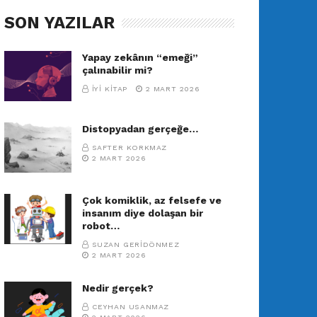
SON YAZILAR
Yapay zekânın “emeği”
çalınabilir mi?
İYI KITAP
2 MART 2026
Distopyadan gerçeğe…
SAFTER KORKMAZ
2 MART 2026
Çok komiklik, az felsefe ve
insanım diye dolaşan bir
robot…
SUZAN GERIDÖNMEZ
2 MART 2026
Nedir gerçek?
CEYHAN USANMAZ