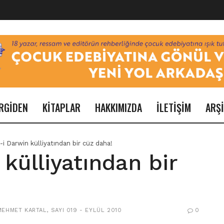
RGİDEN
KİTAPLAR
HAKKIMIZDA
İLETİŞİM
ARŞ
-i Darwin külliyatından bir cüz daha!
 külliyatından bir
MEHMET KARTAL
,
SAYI 019 - EYLÜL 2010
0