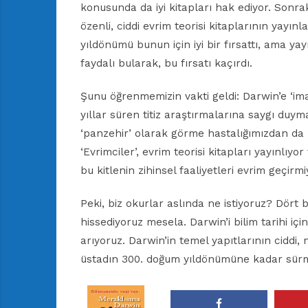
konusunda da iyi kitapları hak ediyor. Sonra
özenli, ciddi evrim teorisi kitaplarının yayı
yıldönümü bunun için iyi bir fırsattı, ama y
faydalı bularak, bu fırsatı kaçırdı.
Şunu öğrenmemizin vakti geldi: Darwin’e ‘im
yıllar süren titiz araştırmalarına saygı duyma
‘panzehir’ olarak görme hastalığımızdan da 
‘Evrimciler’, evrim teorisi kitapları yayınlıyo
bu kitlenin zihinsel faaliyetleri evrim geçirmi
Peki, biz okurlar aslında ne istiyoruz? Dört 
hissediyoruz mesela. Darwin’i bilim tarihi iç
arıyoruz. Darwin’in temel yapıtlarının ciddi,
üstadın 300. doğum yıldönümüne kadar sürm