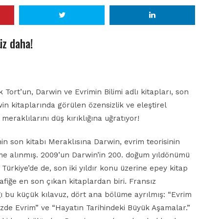
üz daha!
 Tort’un, Darwin ve Evrimin Bilimi adlı kitapları, son
 kitaplarında görülen özensizlik ve eleştirel
eraklılarını düş kırıklığına uğratıyor!
nin son kitabı Meraklısına Darwin, evrim teorisinin
e alınmış. 2009’un Darwin’in 200. doğum yıldönümü
Türkiye’de de, son iki yıldır konu üzerine epey kitap
fiğe en son çıkan kitaplardan biri. Fransız
ı bu küçük kılavuz, dört ana bölüme ayrılmış: “Evrim
zde Evrim” ve “Hayatın Tarihindeki Büyük Aşamalar.”