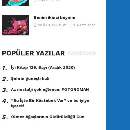
2 MART 2026
Benim ikinci beynim
DOĞAN GÜNDÜZ
2 MART 2026
POPÜLER YAZILAR
1․
İyi Kitap 129. Sayı (Aralık 2020)
2․
Şehrin güneşli hali
3․
Az nostalji çok eğlence: FOTOROMAN
4․
“Bu İşte Bir Köstebek Var” ve bu iyiye
işaret!
5․
Ölmez Ağaçlarının Öldürüldüğü Gün