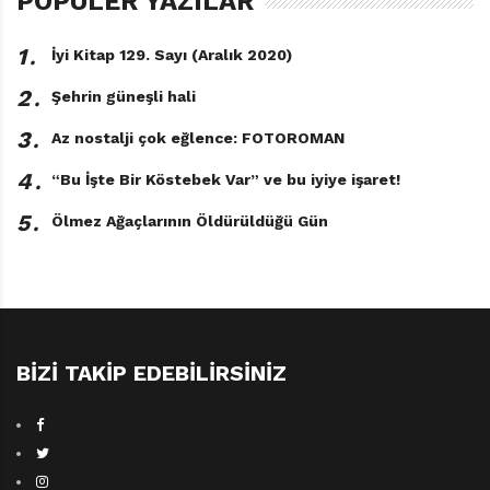
POPÜLER YAZILAR
sıradışı dönemi başlatan ‘film’lerin, Jesse’i ne kadar ve
ne yönde etkilediğinden hiç bahsedilmiyor. Bu da,
1․
İyi Kitap 129. Sayı (Aralık 2020)
kitapta ve okuyucuda bir eksiklik hissi uyandırıyor.
2․
Şehrin güneşli hali
3․
Az nostalji çok eğlence: FOTOROMAN
4․
“Bu İşte Bir Köstebek Var” ve bu iyiye işaret!
5․
Ölmez Ağaçlarının Öldürüldüğü Gün
Film Kulübü
David Gilmour
Çeviren: Dost
Körpe
BIZI TAKIP EDEBILIRSINIZ
Domingo
Yayınları / 223
sayfa