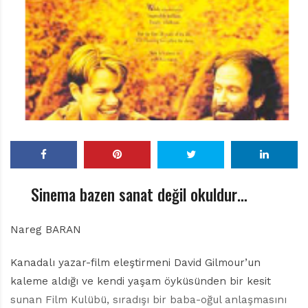
r
ı
D
e
r
g
i
s
i
Sinema bazen sanat değil okuldur…
Nareg BARAN
Kanadalı yazar-film eleştirmeni David Gilmour’un
kaleme aldığı ve kendi yaşam öyküsünden bir kesit
sunan Film Kulübü, sıradışı bir baba-oğul anlaşmasını