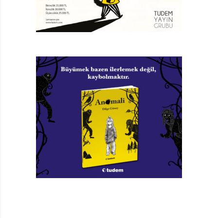
zemin hazırlıyor. Baba, oğlunu karşısına alıp; “İstersen
okula gitmeyebilirsin. Üstelik fatura ödemene ya da
yemek almana gerek yok. Tek şart şu: haftada üç kez
benim seçtiğim üç filmi oturup birlikte izleyeceğiz,”
diyor. Bir babanın çocuğunun eğitimine yalnızca film
izleyerek devam edeceğini söylemesi fantastik görünse
de, Gilmour için oğlunu kaybetme tehlikesindense bunu
göze almak daha mantıklı.
FİLMLERLE YAŞAM
Gerçi içinde oğlunun geleceğinin nasıl olacağına dair
kaygılar yok değildir! Sigara bağımlısı, alkolik, bir inşaat
işçisi, belki fazla para kazanmak için yasadışı işlere
bulaşacak biri haline gelmesine yol açacak kişi
olmaktan korkar. Ancak hayatı boyunca çalışıp didinmiş
biri olarak kariyerinde hiç de parlak olmayan bir
noktaya varan Gilmour, alternatiflerin her zaman