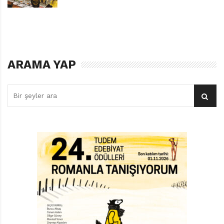
devam etmekten vazgeçiyor. Yaptığı tek şey var:
Haftada üç kez babasının seçtiği bir filmi onunla birlikte
izlemek ve filmler üzerine tartışmak. Fransız yazar
Michel de Montaigne, Denemeler adlı kült eserinde,
eğitimin nasıl olması gerektiği meselesinin,
ARAMA YAP
insanoğlunun çözmesi gereken en büyük güçlüklerden
olduğunu yazar. Okulda ‘doğru’ şeylerin
öğretileceğinden emin olan çoğu ebeveyn, üniversitede
iyi bir bölüm ve kazanç getiren bir meslek edinmekle,
çocuklarının eğitim meselesinin altından hakkıyla
kalktıklarını düşünüyor.
Oysa bazen işin bu kadar basit olmadığını anımsatan
örnekler çıkıyor. İşte bunlardan biri Jesse… Kötü giden
dersleri, kendisini olumsuz etkileyen arkadaş çevresi,
depresifleşen ruh hali; babası söylediğinde, kendi
kulağına dahi inanamadığı bir teklifte bulunmasına