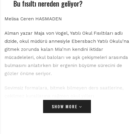
r
Bu fısıltı nereden geliyor?
ı
D
Melisa Ceren HASMADEN
e
r
g
Alman yazar Maja von Vogel, Yatılı Okul Fısıltıları adlı
i
dizide, okul müdürü annesiyle Ebersbach Yatılı Okulu’na
s
gitmek zorunda kalan Mia’nın kendini iktidar
i
mücadeleleri, okul baloları ve aşk çekişmeleri arasında
bulmasını anlatırken bir ergenin büyüme sürecini de
gözler önüne seriyor.
Sevimsiz formalara, bitmek bilmeyen ders saatlerine,
çekilmez kurallarına rağmen okul yılları
yaşamlarımızda hasretle andığımız bir dönemdir. Anılar,
SHOW MORE
aradan geçen yıllardan süzüldüğünde geriye
yüzümüzde bir gülümseme kalır. Dostluklar,
arkadaşlara yapılan şakalar, hınzırca ihlal edilen okul