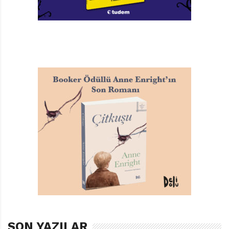
Hikâye şöyle: Sıradışı ve bekâr bir anne olan
Veronika’nın sürpriz kararıyla, Veronika ve kızı Mia
Ebersbach Yatılı Okulu’na taşınıyorlar. Üstelik Veronika,
kızı Mia’nın öğrencisi olacağı bu okulun yeni müdürü…
En yakın arkadaşı Antje ile Mia her ne kadar yatılı okul
romanlarının hayranlarından olsalar da, gerçek
hayatta işler değişiyor.
Mia, ergenlik dönemi gençliğinin iyi bir temsilcisi.
Dolayısıyla ne yaşadığı yeri terk etmek istiyor, ne de
arkadaşlarını. Elbette kimse ona seçme şansı
tanımıyor. Mia, Veronika’nın peşinden sürüklendiği bu
köhne okulda kendisini bekleyen aşk macerasından,
iktidar mücadelelerinden, partilerden, okul
balolarından ama en önemlisi yakışıklı ve karizmatik
Benjamin’den haberdar olsaydı, oraya gitmek için daha
istekli olur muydu? Bilinmez. Ama bildiğim şu ki; Mia da
SON YAZILAR