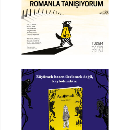
ise televizyonda izlemişlerdir. Roman, pek
çok gencin imgeleminde yatılı okulu kâbuslar evinden
büyük bir serüvene dönüştürmüş bir başyapıttır.
1957’de yayımlanan roman, yarım yüzyılı aşkın bir
süredir güncelliğini yitirmeden okunuyor, izleniyor,
eğlendiriyor.
Bir yatılı okula kaydolduysanız, bavullarınızı
hazırlarken yanınızda götürmek istemeyeceğiniz tek
şey annenizdir. Maja Von Vogel’in kaleme aldığı Yatılı
Okul Fısıltıları serisinin başkarakteri Mia, ne yazık ki bu
serüvene ‘okul müdürünün kızı’ olarak başlamak
zorunda kaldı. Yatılı Okul Fısıltıları dört kitaplık bir seri.
Sırasıyla; Kızlar Çıldırmış Olmalı, Pembe Yalanlar, Yalnız
Kalpler Kulübü ve Aşk Delisi.
İŞLER DEĞİŞİYOR