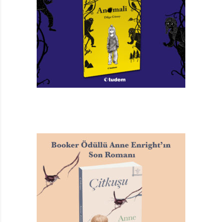
diken diken eden bu konular, gayet akılcı ve okuyan
çocuğa –dolayısıyla, olaya nasıl yaklaşmamız gerektiği
bağlamında bize– gerçekten yol gösterebilecek tarzda
ele alınmış. “Adamın biri beni yolda taciz etti…” ve
“Yetişkin biri cinsel şeyler yapmaya zorladı beni…”
başlıkları altında ergene verilen bakış açısı bu açıdan
gayet iyi bir örnek teşkil ediyor: “Bu tür durumlarda
suçlu olan her zaman yetişkindir; zevk almış olsan bile,
onu kışkırttığın hissine kapılmış olsan bile… Kesin olan
bir şey var: Yetişkinler çocukları korumak zorundadır.”
Her bölümün altında bulunan ve gerçekten altın, hatta
ekmek, su, hava değerinde yönergeler, öneri ve fikirler
içeren “ALTIN KURAL!” kısmında ise yol çok açık
gösteriliyor: “Bu korkunç sırrı sakın saklama!”
Altın Kurallar’ın yanı sıra, ilgi çekici bir başka yaratıcı