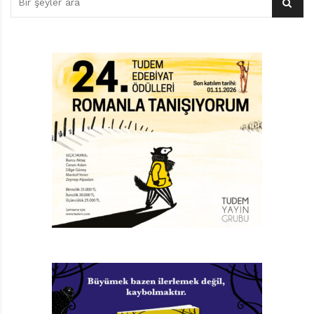
yüklerden arındırılmış yaklaşım; en önemlisi de taraf
olma zorunluluğu hissetmeden olaylara, durumlara
getirdiği tarafsız yaklaşım içinize su serpiyor. Oh be,
diye düşünüyorsunuz! Bu kadar doğal görünen bir iş,
yani şu büyüme işi, bu kadar zor olmamalıydı zaten!
Kitapta fiziksel, bedensel değişimlerin getirdiği daha
görünür sorunlardan; duygusal ve ruhsal
olgunlaşmanın getirdiği sorunlara; kadın olmanın
“toplumsal cinsiyet” anlamında toplum tarafından
yaratılan yükleniminin yarattığı rahatsızlıklara ve son
olarak da olayın daha çok sosyal cephesinden, hatta
daha beteri, yakın çevreden, ergenin güvendiği
insanlardan gelen, cinsel taciz, suiistimal gibi yıllarca
kanayabilecek, çok ciddi arazlar bırakabilecek
yaralara, pek çok konu işleniyor. Ama dediğim gibi,
paniğe kapılmayın, sadece sözü bile hepimizin tüylerini