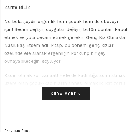
r
ı
Zarife BİLİZ
D
e
Ne bela şeydir ergenlik hem çocuk hem de ebeveyn
r
için! Beden değişir, duygular değişir; bütün bunları kabul
g
etmek ve yola devam etmek gerekir. Genç Kız Olmakla
i
s
Nasıl Baş Etsem adlı kitap, bu dönemi genç kızlar
i
özelinde ele alarak ergenliğin korkunç bir şey
olmayabileceğini söylüyor.
Kadın olmak zor zanaat! Hele de kadınlığa adım atmak
üzere olan çocuk-kadınların annesi olmak iki kat zorlu
bir zanaat. Freud’dan beri biliyoruz, kız çocukları
SHOW MORE
anneyle, erkek çocukları babayla paylaşır kozlarını
erginlikte. Bir yandan onlar gibi olmayı arzu ederken;
bir yandan da kendi üstünde [bir şekilde] otorite kuran,
hayatı üzerinde söz sahibi olan ebeveynler, ergen için
isyanın fethedilmesi gereken ilk ve öncelikli kaleleridir.
Previous Post