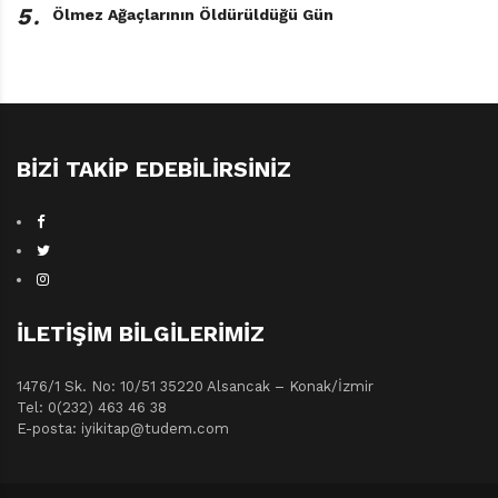
5․
Ölmez Ağaçlarının Öldürüldüğü Gün
her zaman da haksız değiller…”
Genç Kız Olmakla Nasıl Baş
Etsem?
E. Rigon, B. Costa-Prades
Çeviren: Esiren İdemen
BIZI TAKIP EDEBILIRSINIZ
Can Çocuk / 136 sayfa
İLETIŞIM BILGILERIMIZ
1476/1 Sk. No: 10/51 35220 Alsancak – Konak/İzmir
Tel: 0(232) 463 46 38
E-posta: iyikitap@tudem.com