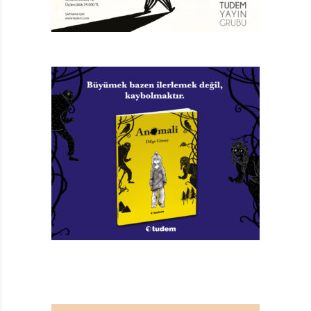
kaparım. Seçimlerden sonra, attıkları oy için pişmanlık
duyanların, kendiliklerinden gelip ellerini yemem için
diz çöküp yalvardıkları da oluyor!” Kornelyus çok
yararlı bir timsah, keşke bizim memlekete de gelseydi,
değil mi ama! Oysa Fransa’ya bile uğramış. Nerden mi
biliyorum, şöyle diyor çünkü: “Tarihe meraklıysanız,
Napolyon’un elini neden ceketinin içinde gizlediğini
söyleyin bakalım! Benim elini kapmamdan korkuyordu!”
Neyse, işte bu bizim Kornelyus, diğer arkadaşlarına
bunları anlatıp böbürlenirken, onlar da Kornelyus’u bir
güzel gaza getiriyorlar. Diyorlar ki; diş doktoru eli
yememişsindir ama! Kornelyus hemencecik bir diş
doktoru buluyor. Sözüm ona dişlerini yaptıracak,
numaracı işte! Ama diş doktoru ondan da numaracı
çıkmaz mı? Çıkar, o da Kornelyus’un dişlerini bir güzel…
Aaa, ama sonunu söylemeyeyim. Sustum. İşte bu iyice
komik, aynı zamanda çok olağanüstü,