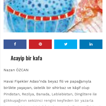
r
ı
D
e
r
g
i
s
i
Acayip bir kafa
Nazan ÖZCAN
Havai Fişekler Adası’nda beyaz fili ve papağanıyla
birlikte yaşayan, üstelik bir sihirbaz ve kâşif olup
Pindistan, Rezilya, Banada, Leblebistan, Dingiltere ile
gökkuşağının sekizinci rengini keşfeden bir yazarla