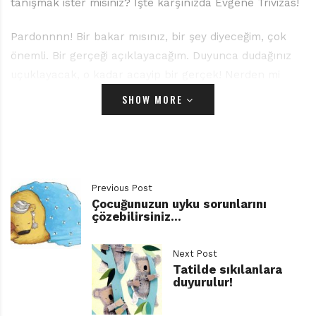
tanışmak ister misiniz? İşte karşınızda Evgene Trivizas!
Pardonnnn! Bir bakar mısınız, bir şey diyeceğim, çok
önemli. Bir gerçeği açıklayacağım. Duyunca dudağınız
uçuklayacak, o kadar acayip bir gerçek! Nerden mi
buldum? Ama hafiyeler nerden bulduklarını
SHOW MORE
söylemezler ki! Bir dosttan alınmış, çok, ama haddinden
fazla gizli bir bilgi var elimde. Duymak ister misiniz?
İstersiniz, biliyorum; kim gerçekleri bilmek istemez ki!
Hem çocuklar hem büyükler, herkes gerçekte
gerçekten ne olup bittiğini bilmek için can atar.
Previous Post
Çocuğunuzun uyku sorunlarını
çözebilirsiniz…
O yüzden sizinle bu gerçekten olağanüstü, gerçekten
gerçek bilgiyi paylaşmak istiyorum: Hani Evgene
Next Post
Trivizas var ya, işte o!.. Aaa hatırlamadınız mı? (O
Tatilde sıkılanlara
zaman bir ipucu vereyim: İyi Kitap’ın Mayıs sayısında bir
duyurulur!
söyleşisi yayımlanmıştı hani.) Gene mi hatırlamadınız?