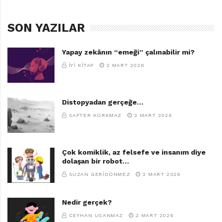
SON YAZILAR
Yapay zekânın “emeği” çalınabilir mi?
İYI KITAP
2 MART 2026
Distopyadan gerçeğe…
SAFTER KORKMAZ
2 MART 2026
Çok komiklik, az felsefe ve insanım diye
dolaşan bir robot…
SUZAN GERIDÖNMEZ
2 MART 2026
Nedir gerçek?
CEYHAN USANMAZ
2 MART 2026