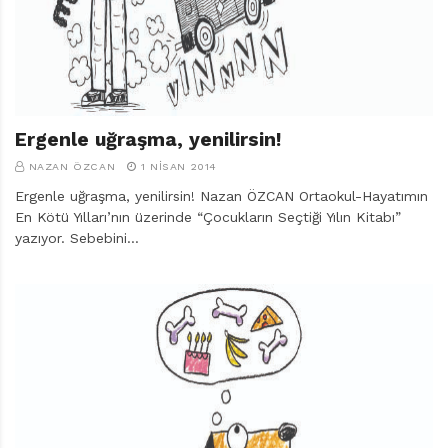
r
ı
D
e
r
g
i
Ergenle uğraşma, yenilirsin!
s
NAZAN ÖZCAN
1 NISAN 2014
i
Ergenle uğraşma, yenilirsin! Nazan ÖZCAN Ortaokul-Hayatımın
En Kötü Yılları’nın üzerinde “Çocukların Seçtiği Yılın Kitabı”
yazıyor. Sebebini…