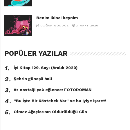
Benim ikinci beynim
DOĞAN GÜNDÜZ
2 MART 2026
POPÜLER YAZILAR
1․
İyi Kitap 129. Sayı (Aralık 2020)
2․
Şehrin güneşli hali
3․
Az nostalji çok eğlence: FOTOROMAN
4․
“Bu İşte Bir Köstebek Var” ve bu iyiye işaret!
5․
Ölmez Ağaçlarının Öldürüldüğü Gün