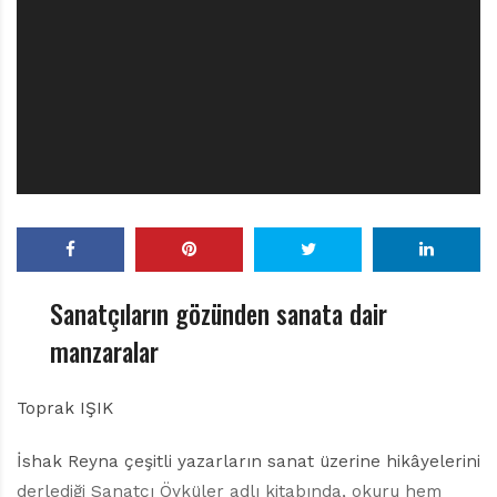
r
ı
D
e
r
g
i
s
i
Sanatçıların gözünden sanata dair
manzaralar
Toprak IŞIK
İshak Reyna çeşitli yazarların sanat üzerine hikâyelerini
derlediği Sanatçı Öyküler adlı kitabında, okuru hem