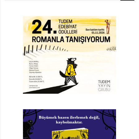
İvo Andriç’ten adsız sansız bir köprünün öyküsü…
İnsanları ve hayvanları Zepa Nehri’nin bir yakasından
diğerine taşıyor. Bir akşamüstü onun taş
parmaklıklarına yorgun argın yaslanan bir yolcu
öyküsünü yazmaya karar verene kadar, kimse mimarını
da hatırlamıyor.
SANATA DUYULAN AŞK
İtalo Calvino fotoğraf sanatı için konuk olmuş kitaba.
Sanatçının sanatının içine gömülüp gitmesi sürecini
anlatmış. Bu sürecin doğurduğu yabancılaşmayı
didiklemiş. Adına yabancılaşma deyince olumsuzlama
oluyor. Sanatçının sanatına duyduğu aşk demeli belki
de. Öyle bir aşk ki kanlı canlı gerçek bir aşk yanında
metelik etmiyor. Kadın çırılçıplak karşısında dururken,
sanatçının aklında sadece, onun fotoğrafı çekilebilir