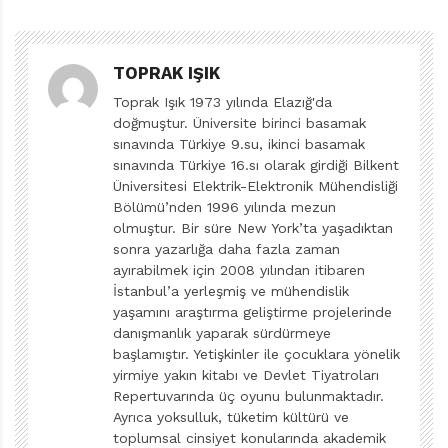
örneklemiş. Doğu Yücel ise tiyatroya dair öyküsünde,
sahne tozunun gerçek bir oyuncu üzerindeki
TOPRAK IŞIK
gerçeküstü etkisini konu edinmiş. Tıp istediği kadar bu
Toprak Işık 1973 yılında Elazığ'da
kalp bu gövdeyi çalıştırmaz desin. Perde kapanmadan
doğmuştur. Üniversite birinci basamak
Azrail orağını savurmuyor; oyun devam ediyor.
sınavında Türkiye 9.su, ikinci basamak
sınavında Türkiye 16.sı olarak girdiği Bilkent
SAHTE ÖLÜNÜN ŞÖHRETİ
Üniversitesi Elektrik-Elektronik Mühendisliği
Bölümü’nden 1996 yılında mezun
Sabahattin Ali, kendi doğal ortamından kopartılan
olmuştur. Bir süre New York’ta yaşadıktan
müzisyenin, sanatın üniformalıları karşısında hissettiği
sonra yazarlığa daha fazla zaman
yabancılığı ve gölgelenen yeteneğini seriyor
ayırabilmek için 2008 yılından itibaren
gözlerimizin önüne. Öykünün sözü net: Bülbüle şarkısını
İstanbul’a yerleşmiş ve mühendislik
yaşamını araştırma geliştirme projelerinde
söyleyebileceği ferahlığı sağlayamayacaksan, bırak
danışmanlık yaparak sürdürmeye
özgür kalsın. O kendi doğal ortamında sanatını
başlamıştır. Yetişkinler ile çocuklara yönelik
sürdürecek güçtedir ve altın kafeste yaşama şansını
yirmiye yakın kitabı ve Devlet Tiyatroları
Repertuvarında üç oyunu bulunmaktadır.
kaybettiği için ezilmeyecek kadar da mağrurdur.
Ayrıca yoksulluk, tüketim kültürü ve
Kahraman, öykünün yazarı büyük şairin dizelerini
toplumsal cinsiyet konularında akademik