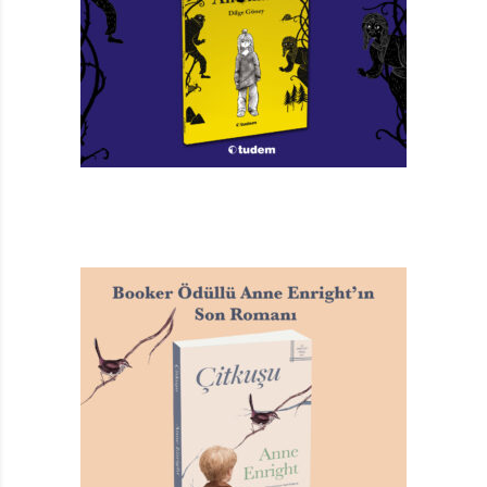
haliyle çekilemez halini tek bir karede birleştirmek var.
Sanatla sanatçı arasındaki aşk ilişkisine değinen kitabın
bir başka konuğu ise Levent Cantek. Akıllı uslu bir
hayatı öğütleyenlerce döşenmiş bütün oklar başka
yönü gösterirken, neden çizgi romanın peşinden gittiğini
anlatıyor o da. Aşk yüzünden… Bunun ötesinde bir
açıklamayı gereksiz görüyor Cantek.
Gaye Boralıoğlu, yazım sürecinde bir senaristin, yapımcı
ve izleyicinin isteklerini tatmin etmek için koştururken
düştüğü çıkmaz sokaklarda gezdiriyor okuru eğlenceli
bir üslupla. Dansla ilgili öykü çok kısa… Yarım sayfa…
Ama bu kısalık öykünün ana fikri ile birebir örtüşüyor:
Adımların düzenindeki karmaşıklığı sakın düşüme!
Sadece dans et! Heykel’in payına da sanat hakkında
konuşmaya çok meraklı olan Oscar Wilde’dan yarım