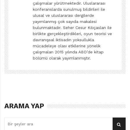
rehber edinmiş gibi, başını öne eğmiyor, ağladıysa da
çalışmalar yürütmektedir. Uluslararası
hiç duyulmuyor.
konferanslarda sunulmuş bildirileri ile
ulusal ve uluslararası dergilerde
yayımlanmış çok sayıda makalesi
Mark Twain, tanıdık neşeli üslubuyla, topluma çalım
bulunmaktadır. Seher Cesur Kılıçaslan ile
atmayı başaran dört ressamın öyküsünü anlatmış.
birlikte gerçekleştirdikleri, oyun teorisi ve
Başlangıçta finansal zorunluluklar yüzünden sadece
davranışsal iktisadın yoksullukla
mücadeleye olası etkilerine yönelik
şalgamla beslenerek sanatlarını icra ediyorlar.
çalışmaları 2015 yılında ABD’de kitap
Ekonomileri tamamen dibe vurunca da içlerinden birini
bölümü olarak yayımlanmıştır.
öldürmeye karar veriyorlar. Şalgam masrafları azalsın
diye değil; onu zaten hiç bulamaz hale geldiklerinden
bir çıkış arıyorlar ve toplumun sanatçıları öldürmeden
güldürmediğini keşfediyorlar. Planlarını uygulamaya
koyup, hiç firesiz, sahte ölüye cömertçe sunulan
şöhretin sefasını sürüyorlar. Sanatçılara karın
ARAMA YAP
tokluğunu bile çok gören toplumun parçası olduğunuzu
unutuyorsunuz; kadri bilinmemiş bir ressammışsınız gibi
içinizin yağları eriyor.