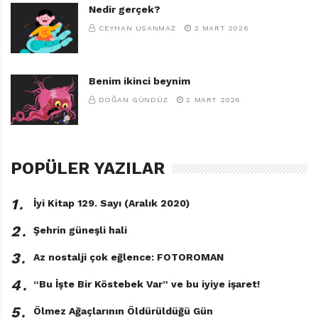
Nedir gerçek?
CEYHAN USANMAZ
2 MART 2026
Benim ikinci beynim
DOĞAN GÜNDÜZ
2 MART 2026
POPÜLER YAZILAR
Sanatçı Öyküler
Derleyen: İshak Reyna
1․
İyi Kitap 129. Sayı (Aralık 2020)
Kelime Yayınları, 128 sayfa
2․
Şehrin güneşli hali
3․
Az nostalji çok eğlence: FOTOROMAN
4․
“Bu İşte Bir Köstebek Var” ve bu iyiye işaret!
5․
Ölmez Ağaçlarının Öldürüldüğü Gün