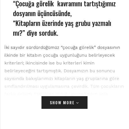
r
“Çocuğa görelik kavramını tartıştığımız
ı
dosyanın üçüncüsünde,
D
e
“Kitapların üzerinde yaş grubu yazmalı
r
mı?” diye sorduk.
g
i
s
İki sayıdır sürdürdüğümüz “çocuğa görelik” dosyasının
i
ilkinde bir kitabın çocuğa uygunluğunu belirleyecek
kriterleri; ikincisinde ise bu kriterleri kimin
belirleyeceğini tartışmıştık. Dosyamızın bu sonuncu
sayısında bakışlarımızı kitapların yaş gruplarına göre
sınıflandırılması uygulamasına çevirdik. Tüm çocukların
farklı gelişim özellikleri olduğu gerçeğinden yola
çıkarak, kitapların üzerine yaş grubu yazmanın
SHOW MORE
doğurabileceği sonuçlar üzerinde durduk.
Çocuk okuru ya da çocuğa kitap alacak/önerecek