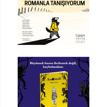
Gökçe Ateş Aytuğ
Hayykitap, Editör, Yazar
Önermek başka şey, önü arkası belli bir sınıflandırma
yapmak başka. Örneğin ben kitaplarımın üzerinde “10
yaşa kadar okunabilir,” olarak tercüme edebileceğimiz
bir sınırlama yer almasını istemem. “11 yaşındaki bir
çocuk neden okumasın?” sorusunun cevabını veremem
çünkü.