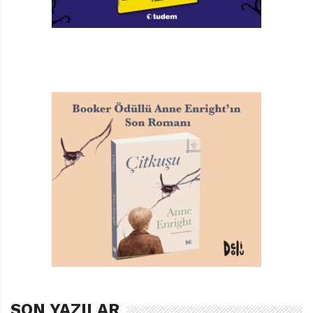
Çocuk kitapları belli bir yaş grubu hedef alınıp ona
göre biçimleniyor. Çeşitli ölçütlere göre belirleniyor bu
yaş grubu: metnin kurgusu, dil kullanımı, konusu vb.
Bazı yayınevleri de belirlenen yaşları kitabın kapağına
taşıyor. Farklı uygulamalar var; kimi yayınevi 9+, 12+ gibi
alt sınırlar belirtirken, kimileri 7-10, 9-12 gibi kapalı
gruplar oluşturuyor. Açıkçası bu konu üzerinde zaman
zaman düşünüyorum. Düşündüğüm her seferinde de,
edebiyat kitaplarının kapağında yaş gruplarının
belirtilmesinin gerekli olmadığına yeniden ikna
oluyorum.
Yayınevleri kitapları bilinçli bir şekilde biçimlediği
sürece, bakmayı, okumayı bilen bir çocuk kendine
uygun kitabı seçebilir. Arka kapak yazısından,
konusundan, görsellerinden, yazı büyüklüğünden,
okuma zevkine göre olup olmadığına karar verir,
SON YAZILAR