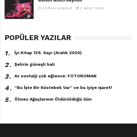
sınıflara göre yapıyoruz.
DOĞAN GÜNDÜZ
2 MART 2026
Şiirsel Taş
Yazar, Çevirmen
POPÜLER YAZILAR
Nasıl ki kendi okuyacağınız kitabı seçerken kafanızdaki
soru “Bana uygun olan kitap hangisi?” sorusu değil de,
1․
İyi Kitap 129. Sayı (Aralık 2020)
“Hangi kitabı okumak istiyorum?” sorusuysa, çocuk için
2․
Şehrin güneşli hali
de aynı durum geçerli.
3․
Az nostalji çok eğlence: FOTOROMAN
4․
“Bu İşte Bir Köstebek Var” ve bu iyiye işaret!
5․
Ölmez Ağaçlarının Öldürüldüğü Gün