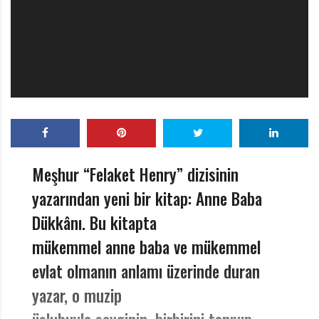
r
ı
D
e
r
g
i
s
i
Meşhur “Felaket Henry” dizisinin
yazarından yeni bir kitap: Anne Baba
Dükkânı. Bu kitapta
mükemmel anne baba ve mükemmel
evlat olmanın anlamı üzerinde duran
yazar, o muzip