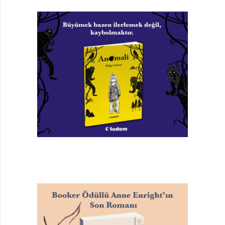
gözlerine inanamıyor: “Eski anne babanızı getirin,
yenileriyle değiştirelim! Geniş ürün yelpazesi mevcuttur.
Memnuniyet garantisi veriyoruz. Yeni koleksiyonumuzu
görmek için hemen arayın!”
MÜKEMMEL ANNE BABA
Anne babasının Ava’nın kabalığından, tembelliğinden ve
açgözlülüğünden şikâyet ederek homurdandıkları bir
gün, Ava’nın canına tak ediyor; anne babasını sarıp
paketleyerek doğruca Anne Baba Dükkânı’nın yolunu
tutuyor. Dükkân ellerinde tabelalar olan yüzlerce anne
babayla dolu. Tabelaların üstünde yazanlar çeşitli: “Her
gün ıspanak”, “Saat 6’da yatak”, “Bol harçlık verilir.” Ava
elinde defter ve kalem, sorular sorup notlar alarak,
sergilenen anne babalar arasında dolanıyor.
Tabelalarında “Dileğiniz bizim için emirdir,” diye yazan
bir anne babaya tek soru yeterli oluyor: “Kölelerim