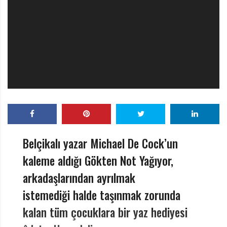
r
ı
D
e
r
g
i
s
i
Belçikalı yazar Michael De Cock’un
kaleme aldığı Gökten Not Yağıyor,
arkadaşlarından ayrılmak
istemediği halde taşınmak zorunda
kalan tüm çocuklara bir yaz hediyesi