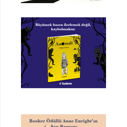
mahallede arkadaş bulana kadar asırlar geçeceğini
düşünüyor. Annesinin kentin öteki yakası dediği yer
dünyanın öbür ucu gibi geliyor Rosie’ye.
Ama apartmana girer girmez tanışıyor Musa ve köpeği
Titus ile. Köpek dediğime bakmayın, düpedüz erkek bir
kedi bu. Ama Musa bir köpeği olmasını çok istediği
halde, en alt katta oturan
yaşlı ve huysuz Bay Tak sorun çıkardığı için köpek
alamıyor ve kedisine köpek gibi davranıyor. Bay Tak,
1990’larda TRT’de yayımlanan “Bizimkiler” dizisinin
Sabri Bey’i gibi âdeta. Yönetici Sabri Bey de kendinden
habersiz kuş uçurtmazdı apartmanda; giriş katında
oturduğu için de gelenden gidenden haberi olurdu
sürekli. Bay Tak’ın bağırıp çağırmaları da Sabri
Bey’inkilere benziyor